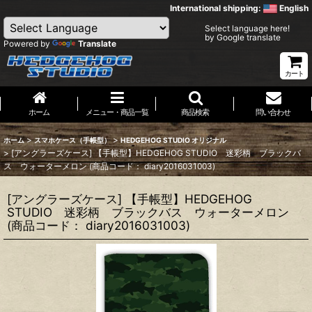
International shipping:
English
Select language here!
by Google translate
Powered by
Translate
カート
ホーム
メニュー・商品一覧
商品検索
問い合わせ
>
>
ホーム
スマホケース（手帳型）
HEDGEHOG STUDIO オリジナル
>
[アングラーズケース] 【手帳型】HEDGEHOG STUDIO 迷彩柄 ブラックバ
ス ウォーターメロン (商品コード： diary2016031003)
[アングラーズケース] 【手帳型】HEDGEHOG
STUDIO 迷彩柄 ブラックバス ウォーターメロン
(商品コード： diary2016031003)