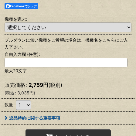
Facebookでシェア
機種を選ぶ
:
プルダウンに無い機種をご希望の場合は、機種名をこちらにご入
力下さい。
自由入力欄
(任意)
:
最大20文字
販売価格
:
2,759
円
(税別)
(
税込
:
3,035
円
)
数量
:
返品特約に関する重要事項