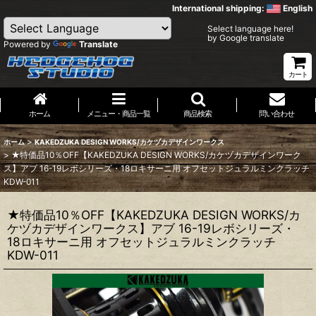
International shipping:
English
Select language here!
by Google translate
Powered by
Translate
カート
ホーム
メニュー・商品一覧
商品検索
問い合わせ
>
ホーム
KAKEDZUKA DESIGN WORKS/カケヅカデザインワークス
>
★特価品10％OFF【KAKEDZUKA DESIGN WORKS/カケヅカデザインワーク
ス】アブ 16-19レボシリーズ・18ロキサーニ用 オフセットジュラルミンクラッチ
KDW-011
★特価品10％OFF【KAKEDZUKA DESIGN WORKS/カ
ケヅカデザインワークス】アブ 16-19レボシリーズ・
18ロキサーニ用 オフセットジュラルミンクラッチ
KDW-011