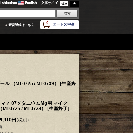
al shipping
:
English
文字サイズ
:
0
カートの中身
新規登録はこちら
（MT0725 / MT0739） [生産終
 シマノ 07メタニウムMg用 マイク
0725 / MT0739） [生産終了]
9,910円
(税別)
円
)