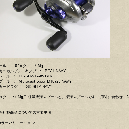
ール : 07メタニウムMg
カニカルブレーキノブ : BCAL NAVY
ンドル : HO-SH-STA-85 BLK
ール : Microcast Spool MT0725 NAVY
タードラグ : SD-SH-A NAVY
7メタニウムMg用 軽量浅溝スプールと、深溝スプールです。 用途に合わせ、
。
弊社製商品についての重要事項
カラーバリエーション