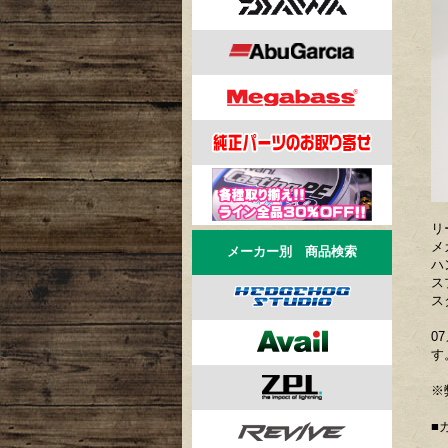
リ
メ
メーカー別 商品検索
ハ
スプ
ス
0
す
※
■