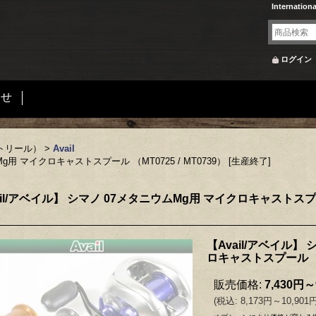
Internation
ログイン
合せ
トリール）
>
Avail
g用 マイクロキャストスプール （MT0725 / MT0739） [生産終了]
ail/アベイル】 シマノ 07メタニウムMg用 マイクロキャストスプール 
【Avail/アベイル】
ロキャストスプール （MT
販売価格
:
7,430円～
(
税込
:
8,173円～10,901