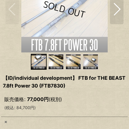
【ID/individual development】 FTB for THE BEAST
7.8ft Power 30 (FTB7830)
販売価格
:
77,000
円
(税別)
(
税込
:
84,700
円
)
×