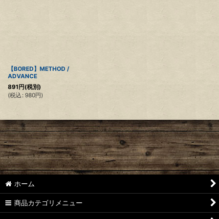
【BORED】METHOD /
ADVANCE
891
円
(税別)
(
税込
:
980
円
)
ホーム
商品カテゴリメニュー