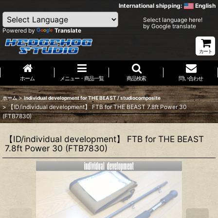
International shipping:
English
Select language here!
by Google translate
Powered by
Translate
カート
ホーム
メニュー・商品一覧
商品検索
問い合わせ
>
ホーム
individual development for THE BEAST / studiocomposite
>
【ID/individual development】 FTB for THE BEAST 7.8ft Power 30
(FTB7830)
【ID/individual development】 FTB for THE BEAST
7.8ft Power 30 (FTB7830)