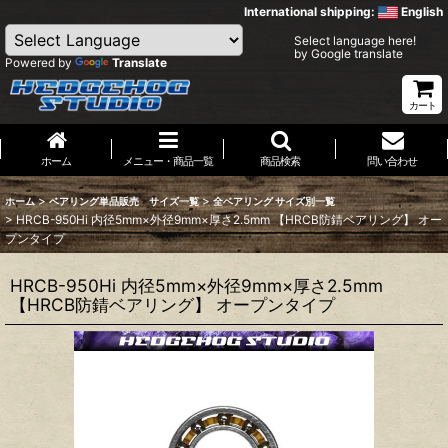
International shipping:
English
Select language here!
by Google translate
Powered by
Translate
カート
ホーム
メニュー・商品一覧
商品検索
問い合わせ
>
>
ホーム
ベアリング単品販売 サイズ一覧
全ベアリング サイズ別一覧
>
HRCB-950Hi 内径5mm×外径9mm×厚さ2.5mm 【HRCB防錆ベアリング】 オー
プンタイプ
HRCB-950Hi 内径5mm×外径9mm×厚さ2.5mm
【HRCB防錆ベアリング】 オープンタイプ