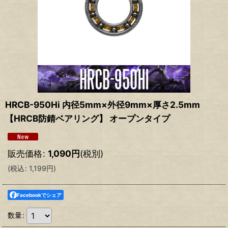
HRCB-950Hi 内径5mm×外径9mm×厚さ2.5mm
【HRCB防錆ベアリング】 オープンタイプ
販売価格
:
1,090
円
(税別)
(
税込
:
1,199
円
)
Facebookでシェア
数量
: