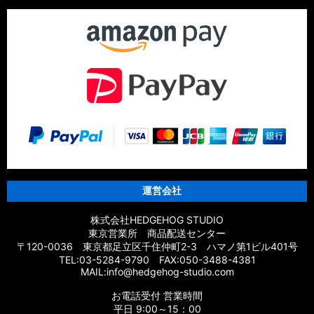
運営会社
株式会社HEDGEHOG STUDIO
東京営業所 商品配送センター
〒120-0036 東京都足立区千住仲町2-3 ハマノ第1ビル401号
TEL:03-5284-9790 FAX:050-3488-4381
MAIL:info@hedgehog-studio.com
お電話受付 営業時間
平日 9:00～15：00