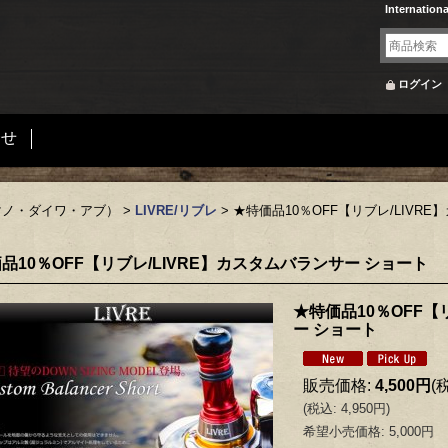
Internation
ログイン
合せ
マノ・ダイワ・アブ）
>
LIVRE/リブレ
>
★特価品10％OFF【リブレ/LIVR
品10％OFF【リブレ/LIVRE】カスタムバランサー ショート
★特価品10％OFF【
ー ショート
販売価格
:
4,500円
(
(
税込
:
4,950円
)
希望小売価格
:
5,000円