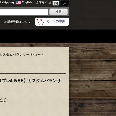
al shipping
:
English
文字サイズ
:
0
カートの中身
新規登録はこちら
E】カスタムバランサー ショート
リブレ/LIVRE】カスタムバランサ
税別)