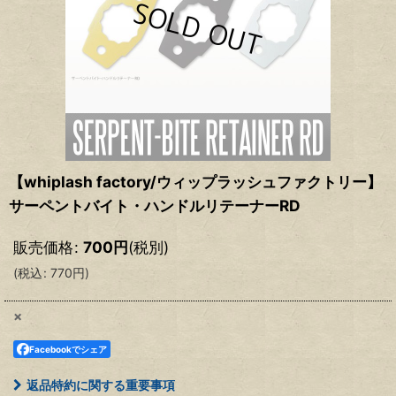
【whiplash factory/ウィップラッシュファクトリー】
サーペントバイト・ハンドルリテーナーRD
販売価格
:
700
円
(税別)
(
税込
:
770
円
)
×
Facebookでシェア
返品特約に関する重要事項