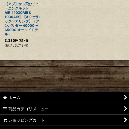
【アブ】かっ飛びチュ
ーニングキット
AIR【1030AIR＆
1030AIR】【AIRセラミ
ックベアリング】（ア
ンバサダー 4000C〜
6500C オールドモデ
ル）
3,380
円
(税別)
(
税込
:
3,718
円
)
ホーム
商品カテゴリメニュー
ショッピングカート