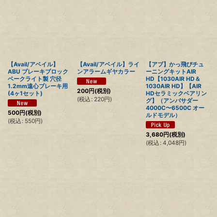
【Avail/アベイル】
【Avail/アベイル】ライ
【アブ】かっ飛びチュ
ABU ブレーキブロック
ンアラームギヤカラー
ーニングキットAIR
ベークライト製 穴径
HD【1030AIR HD＆
1.2mm遠心ブレーキ用
1030AIR HD】【AIR
200
円
(税別)
(4ヶ1セット)
HDセラミックベアリン
(
税込
:
220
円
)
グ】（アンバサダー
4000C〜6500C オー
500
円
(税別)
ルドモデル）
(
税込
:
550
円
)
3,680
円
(税別)
(
税込
:
4,048
円
)