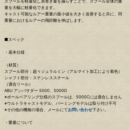
スプールを軽量化し糸巻き量を減らすことで、スプール全体の重
量を大幅に軽量化できます。
キャスト可能なルアー重量の最小値を大きく改善すると共に、同
重量におけるルアーの飛距離を伸ばします。
■スペック
・基本仕様
（材質）
スプール部分：超々ジュラルミン（アルマイト加工により着色）
シャフト部分：ステンレススチール
（適合リール）
ABU アンバサダー 5000、5000D
※ボールベアリング仕様のスプールは、5000Cには適合しません
※ウルトラキャストモデル、パーミングモデルは取り付け不可
※その他の機種の場合、メールにて
お問い合わせ
下さい。
・重量について