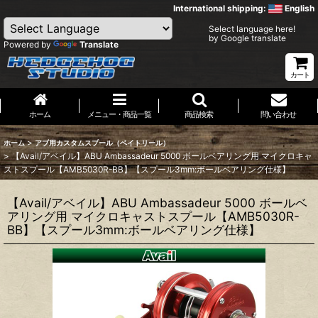
International shipping:
English
Select language here!
by Google translate
Powered by
Translate
カート
ホーム
メニュー・商品一覧
商品検索
問い合わせ
>
ホーム
アブ用カスタムスプール（ベイトリール）
>
【Avail/アベイル】ABU Ambassadeur 5000 ボールベアリング用 マイクロキャ
ストスプール【AMB5030R-BB】【スプール3mm:ボールベアリング仕様】
【Avail/アベイル】ABU Ambassadeur 5000 ボールベ
アリング用 マイクロキャストスプール【AMB5030R-
BB】【スプール3mm:ボールベアリング仕様】