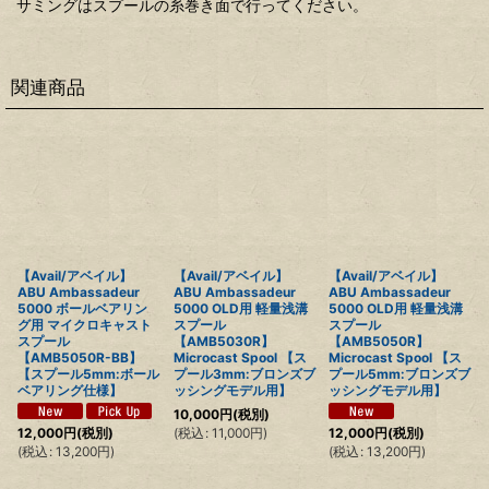
サミングはスプールの糸巻き面で行ってください。
関連商品
【Avail/アベイル】
【Avail/アベイル】
【Avail/アベイル】
ABU Ambassadeur
ABU Ambassadeur
ABU Ambassadeur
5000 ボールベアリン
5000 OLD用 軽量浅溝
5000 OLD用 軽量浅溝
グ用 マイクロキャスト
スプール
スプール
スプール
【AMB5030R】
【AMB5050R】
【AMB5050R-BB】
Microcast Spool 【ス
Microcast Spool 【ス
【スプール5mm:ボール
プール3mm:ブロンズブ
プール5mm:ブロンズブ
ベアリング仕様】
ッシングモデル用】
ッシングモデル用】
10,000
円
(税別)
(
税込
:
11,000
円
)
12,000
円
(税別)
12,000
円
(税別)
(
税込
:
13,200
円
)
(
税込
:
13,200
円
)