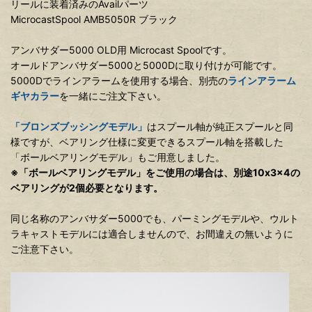
リールに装着済みのAvailパーツ
MicrocastSpool AMB5050R ブラック
アンバサダー5000 OLD用 Microcast Spoolです。
オールドアンバサダー5000と5000Dに取り付けが可能です。
5000Dでラインアラームを使用する場合、別売の
ラインアラーム
ギヤカラー
を一緒にご注文下さい。
「ブロンズブッシングモデル」
はスプール軸が純正スプールと同
様ですが、ベアリング仕様に変更できるスプール軸を搭載した
「ボールベアリングモデル」もご用意しました。
※「ボールベアリングモデル」をご使用の場合は、別途10x3x4の
ベアリングが2個必要となります。
同じ名称のアンバサダー5000でも、パーミングモデルや、ウルト
ラキャストモデルには適合しませんので、お間違えの無いように
ご注意下さい。