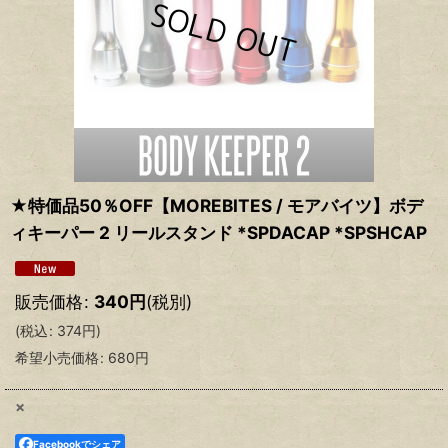
★特価品50％OFF【MOREBITES / モアバイツ】ボデ
ィキーパー 2 リールスタンド *SPDACAP *SPSHCAP
販売価格
:
340
円
(税別)
(
税込
:
374
円
)
希望小売価格
:
680
円
×
Facebookでシェア