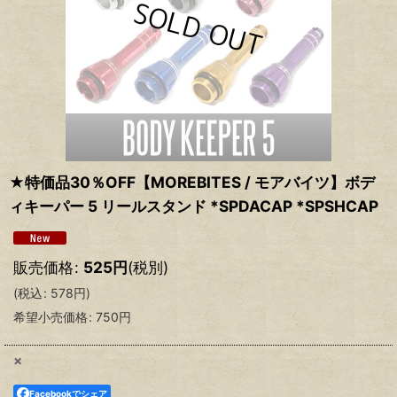
★特価品30％OFF【MOREBITES / モアバイツ】ボデ
ィキーパー 5 リールスタンド *SPDACAP *SPSHCAP
販売価格
:
525
円
(税別)
(
税込
:
578
円
)
希望小売価格
:
750
円
×
Facebookでシェア