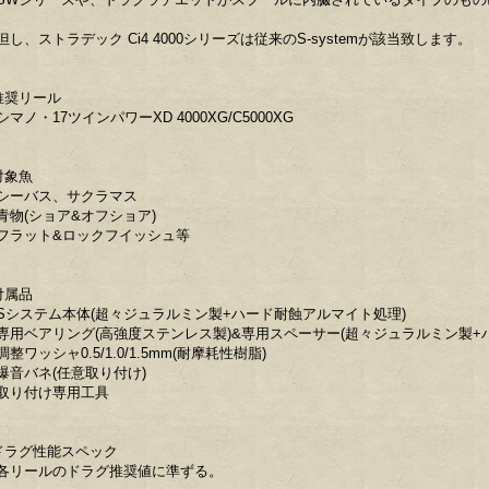
但し、ストラデック Ci4 4000シリーズは従来のS-systemが該当致します。
推奨リール
シマノ・17ツインパワーXD 4000XG/C5000XG
対象魚
シーバス、サクラマス
青物(ショア&オフショア)
フラット&ロックフイッシュ等
付属品
Sシステム本体(超々ジュラルミン製+ハード耐蝕アルマイト処理)
専用ベアリング(高強度ステンレス製)&専用スペーサー(超々ジュラルミン製+
調整ワッシャ0.5/1.0/1.5mm(耐摩耗性樹脂)
爆音バネ(任意取り付け)
取り付け専用工具
ドラグ性能スペック
各リールのドラグ推奨値に準ずる。