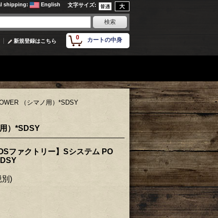
al shipping
:
English
文字サイズ
:
0
カートの中身
新規登録はこちら
OWER （シマノ用）*SDSY
用）*SDSY
IOSファクトリー】Sシステム PO
DSY
税別)