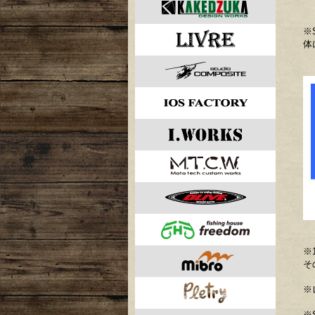
※
体
※
そ
※
※