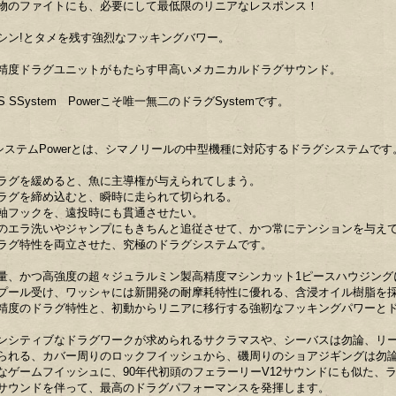
物のファイトにも、必要にして最低限のリニアなレスポンス！
シン!とタメを残す強烈なフッキングバワー。
精度ドラグユニットがもたらす甲高いメカニカルドラグサウンド。
OS SSystem Powerこそ唯一無二のドラグSystemです。
システムPowerとは、シマノリールの中型機種に対応するドラグシステムです
ラグを緩めると、魚に主導権が与えられてしまう。
ラグを締め込むと、瞬時に走られて切られる。
軸フックを、遠投時にも貫通させたい。
のエラ洗いやジャンプにもきちんと追従させて、かつ常にテンションを与え
ラグ特性を両立させた、究極のドラグシステムです。
量、かつ高強度の超々ジュラルミン製高精度マシンカット1ピースハウジング
プール受け、ワッシャには新開発の耐摩耗特性に優れる、含浸オイル樹脂を
精度のドラグ特性と、初動からリニアに移行する強靭なフッキングパワーと
ンシティブなドラグワークが求められるサクラマスや、シーバスは勿論、リ
られる、カバー周りのロックフイッシュから、磯周りのショアジギングは勿
なゲームフイッシュに、90年代初頭のフェラーリーV12サウンドにも似た、
サウンドを伴って、最高のドラグパフォーマンスを発揮します。