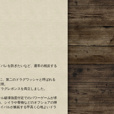
。
てバレを防ぎたいなど、通常の相反する
に、第二のドラグワッシャと呼ばれる
採用。
ドラグレポンスを両立しました。
ール破壊強度付近でのパワーゲームが求
論、シイラや青物などのオフショアの獰
ライバルが嫉妬する甲高く心地よいドラ