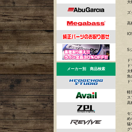
大
ズ
高
I
S
ド
ド
メーカー別 商品検索
太
魚
ド
軽
ス
高
セ
め
猛
グ