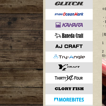
※
・
・
・
│
1
2
印