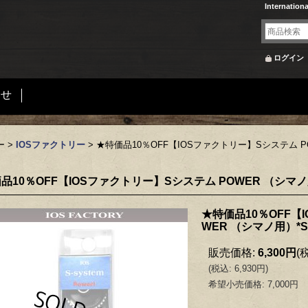
Internation
ログイン
合せ
ー
>
IOSファクトリー
>
★特価品10％OFF【IOSファクトリー】Sシステム P
品10％OFF【IOSファクトリー】Sシステム POWER （シマノ
★特価品10％OFF【
WER （シマノ用）*S
販売価格
:
6,300円
(
(
税込
:
6,930円
)
希望小売価格
:
7,000円