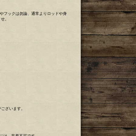
ンやフックは勿論、通常よりロッドや身
ませ。
がございます。
には、装着不可です。