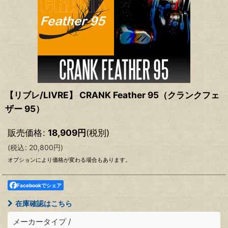
【リブレ/LIVRE】 CRANK Feather 95（クランクフェ
ザー 95）
販売価格
:
18,909
円
(税別)
(
税込
:
20,800
円
)
オプションにより価格が変わる場合もあります。
Facebookでシェア
在庫確認はこちら
メーカータイプ
/