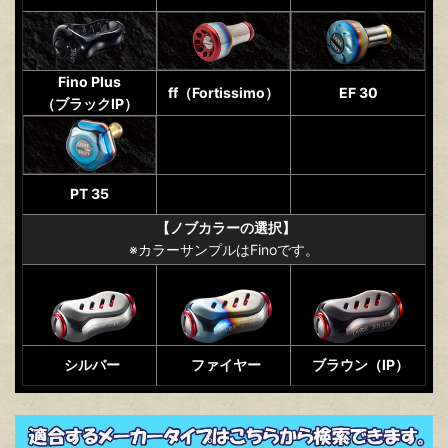
Fino Plus
ff（Fortissimo）
EF 30
（ブラックIP）
PT 35
【ノブカラーの選択】
※カラーサンプルはFinoです。
シルバー
ファイヤー
ブラウン（IP）