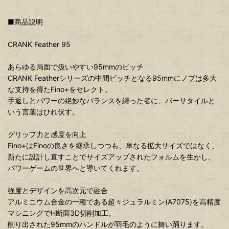
■商品説明
CRANK Feather 95
あらゆる局面で扱いやすい95mmのピッチ
CRANK Featherシリーズの中間ピッチとなる95mmにノブは多大
な支持を得たFino+をセレクト。
手返しとパワーの絶妙なバランスを纏った者に、バーサタイルと
いう言葉はひれ伏す。
グリップ力と感度を向上
Fino+はFinoの良さを継承しつつも、単なる拡大サイズではなく、
新たに設計し直すことでサイズアップされたフォルムを生かし、
パワーゲームの世界へと導いてくれます。
強度とデザインを高次元で融合
アルミニウム合金の一種である超々ジュラルミン(A7075)を高精度
マシニングでH断面3D切削加工。
削り出された95mmのハンドルが羽毛のように舞い踊ります。