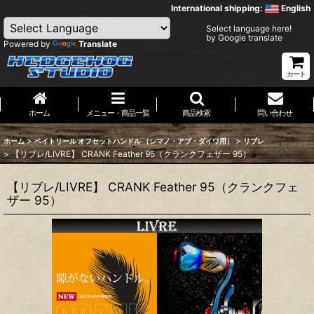
International shipping:
English
Select language here!
by Google translate
Powered by
Translate
カート
ホーム
メニュー・商品一覧
商品検索
問い合わせ
>
>
ホーム
ベイトリール オフセットハンドル （シマノ・アブ・ダイワ用）
リブレ
>
【リブレ/LIVRE】 CRANK Feather 95（クランクフェザー 95）
【リブレ/LIVRE】 CRANK Feather 95（クランクフェ
ザー 95）