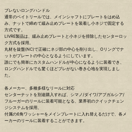
ブレないロングハンドル
通常のベイトリールでは、メインシャフトにプレートをはめ込
み、ナットで締めて緩み止めプレートを装着し小ネジで固定する
方式です。
LIVRE製品は、緩み止めプレートと小ネジを排除したセンターロッ
ク方式を採用。
丸材を旋盤(NC)で正確にネジ部の中心を削り出し、Oリングでナ
ットがプレートの中心となるようにしています。
誰にでも簡単にカスタムハンドルが中心になるように装着でき、
ロングハンドルでも驚くほどブレがない巻き心地を実現しまし
た。
各メーカー、多種多様なリールに対応
センターナットを別途購入すれば、シマノ/ダイワ/アブガルシア/
フルーガーのリールに装着可能となる、業界初のクイックチェン
ジシステムを採用。
付属の6角ワッシャーをメインプレートに入れ替えるだけで、各メ
ーカーのリールに装着することができます。