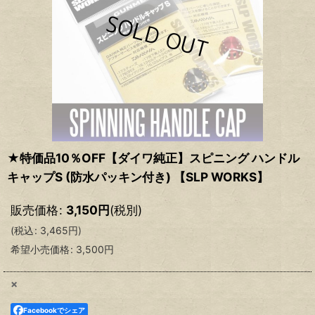
★特価品10％OFF【ダイワ純正】スピニング ハンドル
キャップS (防水パッキン付き) 【SLP WORKS】
販売価格
:
3,150
円
(税別)
(
税込
:
3,465
円
)
希望小売価格
:
3,500
円
×
Facebookでシェア