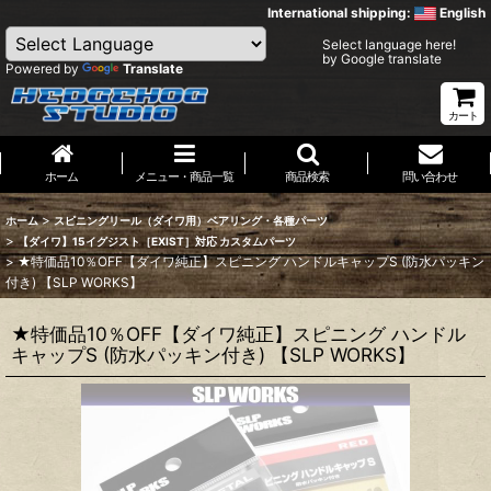
International shipping:
English
Select language here!
by Google translate
Powered by
Translate
カート
ホーム
メニュー・商品一覧
商品検索
問い合わせ
>
ホーム
スピニングリール（ダイワ用）ベアリング・各種パーツ
>
【ダイワ】15イグジスト［EXIST］対応 カスタムパーツ
>
★特価品10％OFF【ダイワ純正】スピニング ハンドルキャップS (防水パッキン
付き) 【SLP WORKS】
★特価品10％OFF【ダイワ純正】スピニング ハンドル
キャップS (防水パッキン付き) 【SLP WORKS】