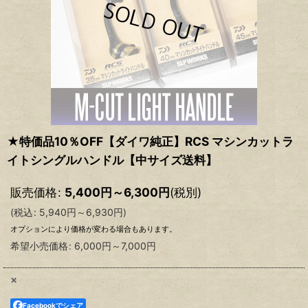
★特価品10％OFF【ダイワ純正】RCS マシンカットラ
イトシングルハンドル【中サイズ送料】
販売価格
:
5,400
円
～6,300
円
(税別)
(
税込
:
5,940
円
～6,930
円
)
オプションにより価格が変わる場合もあります。
希望小売価格
:
6,000
円
～7,000
円
×
Facebookでシェア