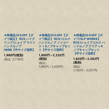
★特価品10％OFF【ダ
★特価品10％OFF【ダ
★特価品10％OFF【ダ
イワ純正】 RCS ハイグ
イワ純正】 RCS Iコルク
イワ/SLP WORKS】
リップ Iシェイプ ライト
ハンドルノブ ノンコー
RCS Iシェイプコルク ハ
ハンドルノブ
ト + Sノブキャップセッ
ンドルノブ クリア + S
HKRB【中サイズ送料】
ト【中サイズ送料】
ノブキャップセット
【中サイズ送料】
1,980
円
(税別)
1,800
円
～2,232
円
(税別)
1,620
円
～2,052
円
(
税込
:
2,178
円
)
(税別)
(
税込
:
1,980
円
～2,455
円
)
(
税込
:
1,782
円
～2,257
円
)