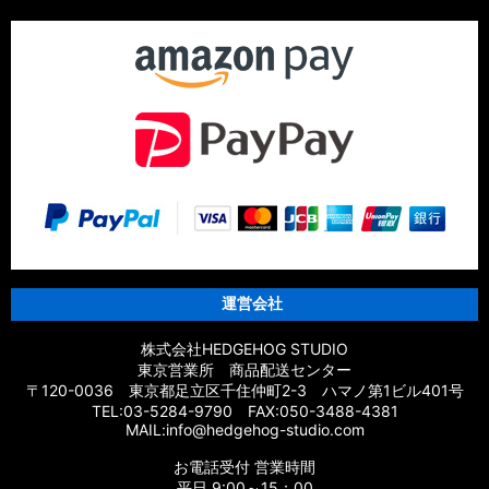
運営会社
株式会社HEDGEHOG STUDIO
東京営業所 商品配送センター
〒120-0036 東京都足立区千住仲町2-3 ハマノ第1ビル401号
TEL:03-5284-9790 FAX:050-3488-4381
MAIL:info@hedgehog-studio.com
お電話受付 営業時間
平日 9:00～15：00