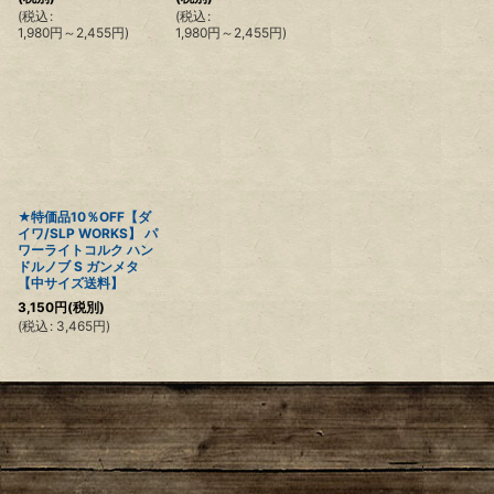
(
税込
:
(
税込
:
1,980
円
～2,455
円
)
1,980
円
～2,455
円
)
★特価品10％OFF【ダ
イワ/SLP WORKS】 パ
ワーライトコルク ハン
ドルノブ S ガンメタ
【中サイズ送料】
3,150
円
(税別)
(
税込
:
3,465
円
)