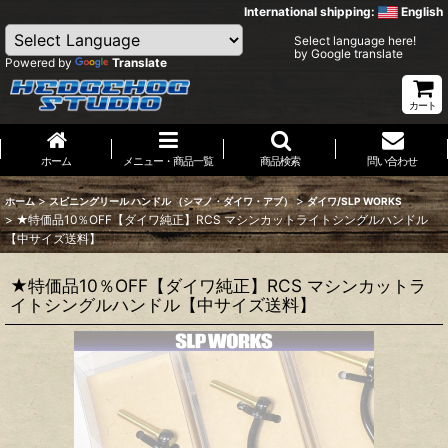
International shipping:
English
Select language here!
by Google translate
Powered by
Translate
カート
ホーム
メニュー・商品一覧
商品検索
問い合わせ
>
>
ホーム
スピニングリール ハンドル （シマノ・ダイワ・アブ）
ダイワ/SLP WORKS
>
★特価品10％OFF【ダイワ純正】RCS マシンカットライトシングルハンドル
【中サイズ送料】
★特価品10％OFF【ダイワ純正】RCS マシンカットラ
イトシングルハンドル【中サイズ送料】