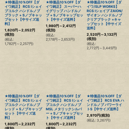
★特価品10％OFF【ダ
★特価品10％OFF【ダ
★特価品10％OFF【ダ
イワ純正】 RCS Iシェイ
イワ純正】 スーパーハ
イワ/SLP WORKS】
プコルク ハンドルノブ
イグリップ ハンドルノ
RCS Iシェイプ ZAION/
ブラック + Sノブキャッ
ブ + Sノブキャップセッ
ザイオン ハンドルノブ
プセット【中サイズ送
ト【中サイズ送料】
クリアブラック +キャ
料】
ップセット【中サイズ
1,980
円
～2,412
円
送料】
1,620
円
～2,052
円
(税別)
(税別)
2,520
円
～3,132
円
(
税込
:
(税別)
(
税込
:
2,178
円
～2,653
円
)
1,782
円
～2,257
円
)
(
税込
:
2,772
円
～3,445
円
)
★特価品10％OFF【ダ
★特価品10％OFF【ダ
★特価品10％OFF【ダ
イワ純正】 RCS Iシェイ
イワ純正】 RCS Iシェイ
イワ純正】 RCS EVA ハ
プコルク ハンドルノブ
プコルク ハンドルノブ
ンドルノブ パワーライ
レッド + Sノブキャップ
MSL メタリックシルバ
トS【中サイズ送料】
セット【中サイズ送
ー + Sノブキャップセッ
2,970
円
(税別)
料】
ト【中サイズ送料】
(
税込
:
3,267
円
)
1,800
円
～2,232
円
1,800
円
～2,232
円
(税別)
(税別)