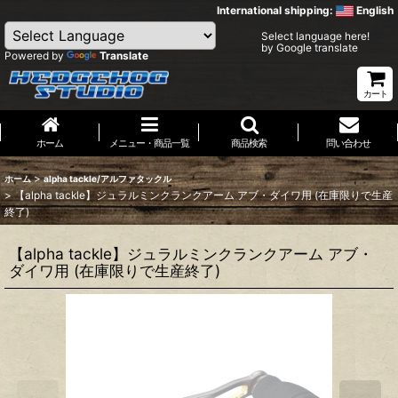
International shipping:
English
Select language here!
by Google translate
Powered by
Translate
カート
ホーム
メニュー・商品一覧
商品検索
問い合わせ
>
ホーム
alpha tackle/アルファタックル
>
【alpha tackle】ジュラルミンクランクアーム アブ・ダイワ用 (在庫限りで生産
終了)
【alpha tackle】ジュラルミンクランクアーム アブ・
ダイワ用 (在庫限りで生産終了)