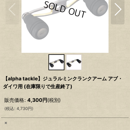
【alpha tackle】ジュラルミンクランクアーム アブ・
ダイワ用 (在庫限りで生産終了)
販売価格
:
4,300
円
(税別)
(
税込
:
4,730
円
)
×