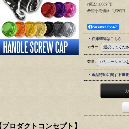
(
税込
:
1,089円
)
希望小売価格
:
1,980円
Facebookでシェア
在庫確認はこちら
カラー
:
数量
:
返品特約に関する重要
【プロダクトコンセプト】