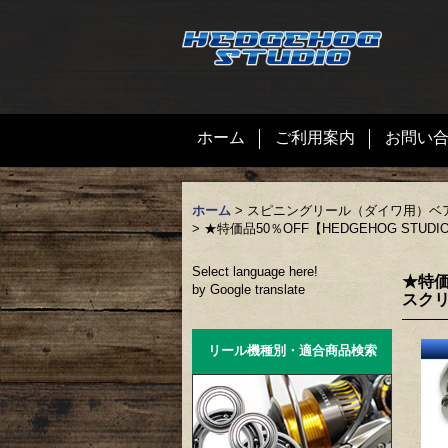
ホーム
ご利用案内
お問い
ホーム
>
スピニングリール（ダイワ用）ベ
>
★特価品50％OFF【HEDGEHOG ST
Select language here!
★特価
by Google translate
スクリ
リール機種別・適合商品検索