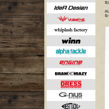
取
純
取