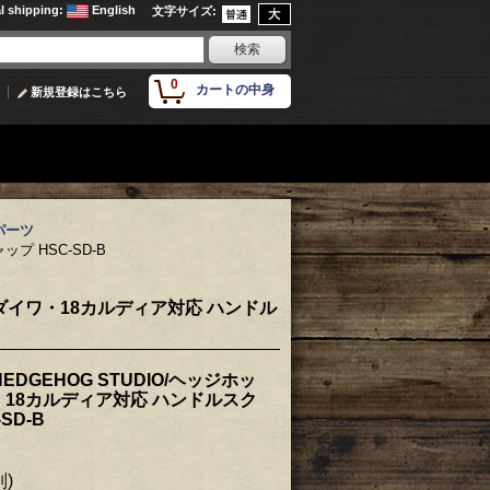
al shipping
:
English
文字サイズ
:
0
カートの中身
新規登録はこちら
パーツ
プ HSC-SD-B
】ダイワ・18カルディア対応 ハンドル
EDGEHOG STUDIO/ヘッジホッ
18カルディア対応 ハンドルスク
SD-B
別)