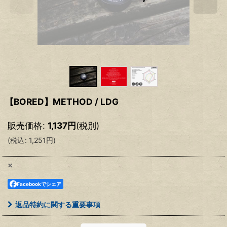
【BORED】METHOD / LDG
販売価格
:
1,137
円
(税別)
(
税込
:
1,251
円
)
×
Facebookでシェア
返品特約に関する重要事項