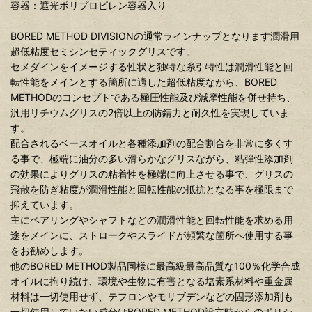
容器：遮光ポリプロピレン容器入り
BORED METHOD DIVISIONの通常ラインナップとなります潤滑用
超低粘度セミシンセティックグリスです。
セメダインをイメージする性状と独特な糸引特性は潤滑性能と回
転性能をメインとする箇所に適した超低粘度ながら、BORED
METHODのコンセプトである極圧性能及び減摩性能を併せ持ち、
汎用リチウムグリスの2倍以上の防錆力と耐久性を実現していま
す。
配合されるベースオイルと各種添加剤の配合割合を非常に多くす
る事で、極端に油分の多い滑らかなグリスながら、粘弾性添加剤
の効果によりグリスの粘着性を極端に向上させる事で、グリスの
飛散を防ぎ粘度が潤滑性能と回転性能の抵抗となる事を極限まで
抑えています。
主にベアリングやシャフトなどの潤滑性能と回転性能を求める用
途をメインに、ストロークやスライドが頻繁な箇所へ使用する事
をお勧めします。
他のBORED METHOD製品同様に最高級最高品質な100％化学合成
オイルに拘り続け、環境や生物に有害となる塩素系材料や重金属
材料は一切使用せず、テフロンやモリブデンなどの固形添加剤も
一切使用していない成分はBORED METHOD設立時からのポリシ