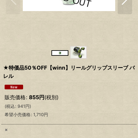
★特価品50％OFF【winn】リールグリップスリーブ バ
レル
販売価格
:
855
円
(税別)
(
税込
:
941
円
)
希望小売価格
:
1,710
円
×