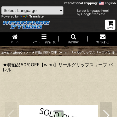
International shipping:
English
Select language here!
by Google translate
Powered by
Translate
カート
ホーム
メニュー・商品一覧
商品検索
問い合わせ
>
>
★特価品50％OFF【winn】リールグリップスリーブ バレル
ホーム
winn/ウィン
★特価品50％OFF【winn】リールグリップスリーブ バ
レル