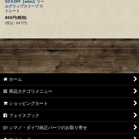
50％OFF【winn】リー
ルグリップスリーブ ス
トレート
855
円
(税別)
(
税込
:
941
円
)
ホーム
商品カテゴリメニュー
ショッピングカート
フェイスブック
シマノ・ダイワ純正パーツのお取り寄せ