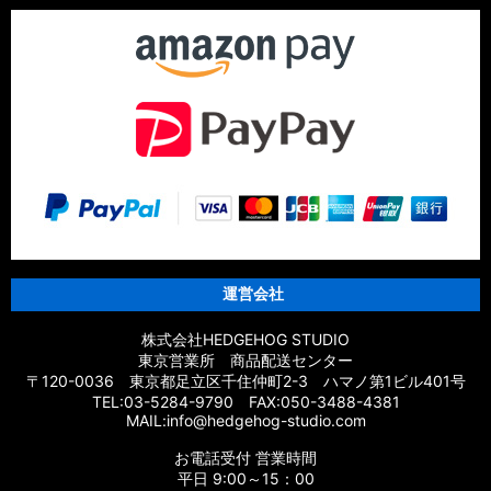
運営会社
株式会社HEDGEHOG STUDIO
東京営業所 商品配送センター
〒120-0036 東京都足立区千住仲町2-3 ハマノ第1ビル401号
TEL:03-5284-9790 FAX:050-3488-4381
MAIL:info@hedgehog-studio.com
お電話受付 営業時間
平日 9:00～15：00