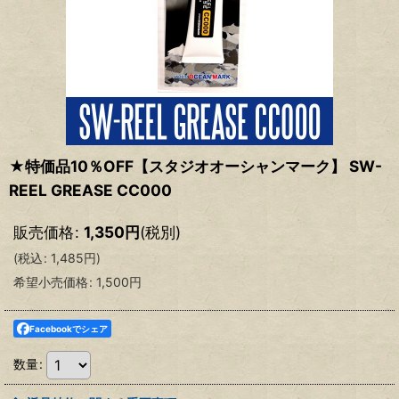
★特価品10％OFF【スタジオオーシャンマーク】 SW-
REEL GREASE CC000
販売価格
:
1,350
円
(税別)
(
税込
:
1,485
円
)
希望小売価格
:
1,500
円
Facebookでシェア
数量
: