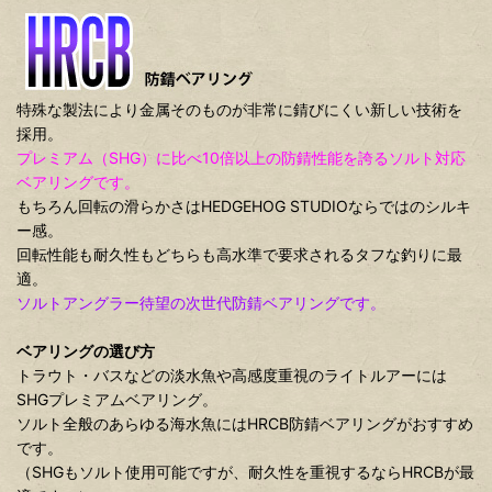
特殊な製法により金属そのものが非常に錆びにくい新しい技術を
採用。
プレミアム（SHG）に比べ10倍以上の防錆性能を誇るソルト対応
ベアリングです。
もちろん回転の滑らかさはHEDGEHOG STUDIOならではのシルキ
ー感。
回転性能も耐久性もどちらも高水準で要求されるタフな釣りに最
適。
ソルトアングラー待望の次世代防錆ベアリングです。
ベアリングの選び方
トラウト・バスなどの淡水魚や高感度重視のライトルアーには
SHGプレミアムベアリング。
ソルト全般のあらゆる海水魚にはHRCB防錆ベアリングがおすすめ
です。
（SHGもソルト使用可能ですが、耐久性を重視するならHRCBが最