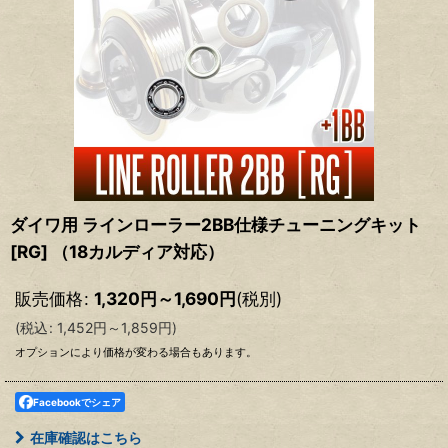
ダイワ用 ラインローラー2BB仕様チューニングキット
[RG] （18カルディア対応）
販売価格
:
1,320
円
～1,690
円
(税別)
(
税込
:
1,452
円
～1,859
円
)
オプションにより価格が変わる場合もあります。
Facebookでシェア
在庫確認はこちら