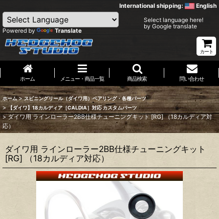
International shipping:
English
Select language here!
by Google translate
Powered by
Translate
カート
ホーム
メニュー・商品一覧
商品検索
問い合わせ
>
ホーム
スピニングリール（ダイワ用）ベアリング・各種パーツ
>
【ダイワ】18カルディア［CALDIA］対応 カスタムパーツ
>
ダイワ用 ラインローラー2BB仕様チューニングキット [RG] （18カルディア対
応）
ダイワ用 ラインローラー2BB仕様チューニングキット
[RG] （18カルディア対応）