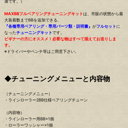
適です。）
MAXBBフルベアリングチューニングキット
は、市販の状態から最
大装着数までBBを追加できる、
『各種専用ベアリング・専用パーツ類・説明書』
が
フルセット
に
なった
チューニングキット
です。
ビギナーの方にオススメ！必要な物はすべて揃えてお送りしま
す。
※ドライバーやペンチ等はご用意下さい。
◆チューニングメニューと内容物
（チューニングメニュー）
・ラインローラー2BB仕様ベアリングチューン
（内容物）
・ラインローラー用BB×1個
・ローラーワッシャー×1個