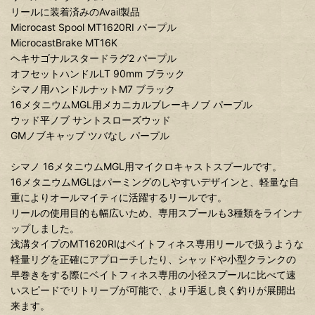
リールに装着済みのAvail製品
Microcast Spool MT1620RI パープル
MicrocastBrake MT16K
ヘキサゴナルスタードラグ2 パープル
オフセットハンドルLT 90mm ブラック
シマノ用ハンドルナットM7 ブラック
16メタニウムMGL用メカニカルブレーキノブ パープル
ウッド平ノブ サントスローズウッド
GMノブキャップ ツバなし パープル
シマノ 16メタニウムMGL用マイクロキャストスプールです。
16メタニウムMGLはパーミングのしやすいデザインと、軽量な自
重によりオールマイティに活躍するリールです。
リールの使用目的も幅広いため、専用スプールも3種類をラインナ
ップしました。
浅溝タイプのMT1620RIはベイトフィネス専用リールで扱うような
軽量リグを正確にアプローチしたり、シャッドや小型クランクの
早巻きをする際にベイトフィネス専用の小径スプールに比べて速
いスピードでリトリーブが可能で、より手返し良く釣りが展開出
来ます。