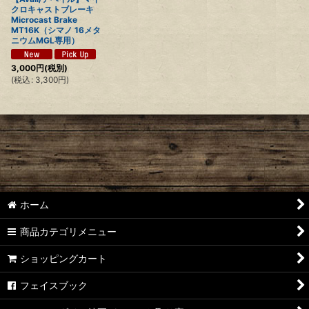
クロキャストブレーキ
Microcast Brake
MT16K（シマノ 16メタ
ニウムMGL専用）
3,000
円
(税別)
(
税込
:
3,300
円
)
ホーム
商品カテゴリメニュー
ショッピングカート
フェイスブック