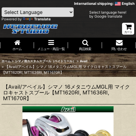
International shipping:
English
Select language here!
by Google translate
Powered by
Translate
カート
ホーム
メニュー・商品一覧
商品検索
問い合わせ
>
>
ホーム
シマノ用カスタムスプール（ベイトリール）
Avail
>
【Avail/アベイル】シマノ 16メタニウムMGL用 マイクロキャストスプール
【MT1620RI, MT1636RI, MT1670R】
【Avail/アベイル】シマノ 16メタニウムMGL用 マイク
ロキャストスプール【MT1620RI, MT1636RI,
MT1670R】