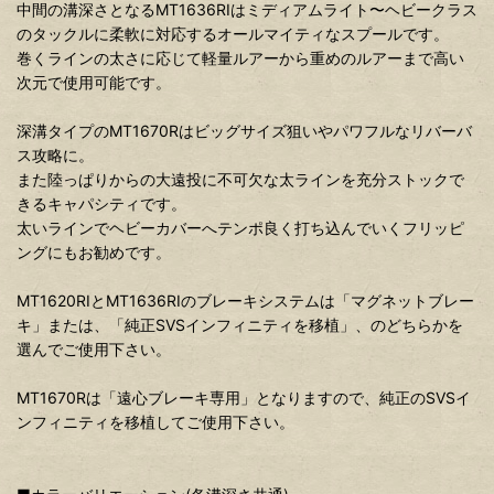
中間の溝深さとなるMT1636RIはミディアムライト〜ヘビークラス
のタックルに柔軟に対応するオールマイティなスプールです。
巻くラインの太さに応じて軽量ルアーから重めのルアーまで高い
次元で使用可能です。
深溝タイプのMT1670Rはビッグサイズ狙いやパワフルなリバーバ
ス攻略に。
また陸っぱりからの大遠投に不可欠な太ラインを充分ストックで
きるキャパシティです。
太いラインでヘビーカバーへテンポ良く打ち込んでいくフリッピ
ングにもお勧めです。
MT1620RIとMT1636RIのブレーキシステムは「マグネットブレー
キ」または、「純正SVSインフィニティを移植」、のどちらかを
選んでご使用下さい。
MT1670Rは「遠心ブレーキ専用」となりますので、純正のSVSイ
ンフィニティを移植してご使用下さい。