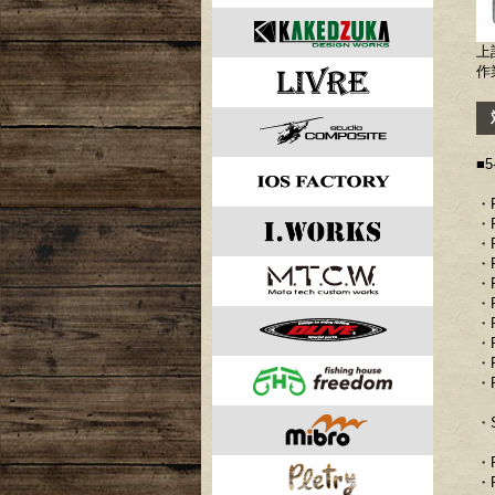
上
作
対
■
・R
・R
・R
・R
・
・R
・R
・R
・R
・R
・S
・R
・R