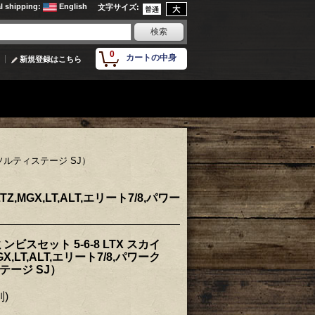
al shipping
:
English
文字サイズ
:
0
カートの中身
新規登録はこちら
6,ソルティステージ SJ）
,MGX,LT,ALT,エリート7/8,パワー
スセット 5-6-8 LTX スカイ
GX,LT,ALT,エリート7/8,パワーク
テージ SJ）
別)