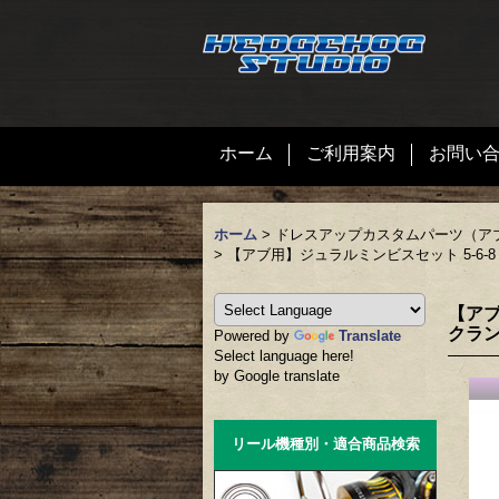
ホーム
ご利用案内
お問い
ホーム
>
ドレスアップカスタムパーツ（ア
>
【アブ用】ジュラルミンビスセット 5-6-8 LT
【アブ
クラン
Powered by
Translate
Select language here!
by Google translate
リール機種別・適合商品検索