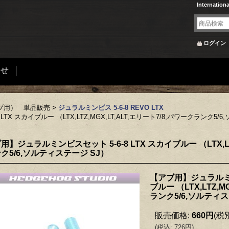
Internation
ログイン
合せ
ブ用） 単品販売
>
ジュラルミンビス 5-6-8 REVO LTX
X スカイブルー （LTX,LTZ,MGX,LT,ALT,エリート7/8,パワークランク5/
用】ジュラルミンビスセット 5-6-8 LTX スカイブルー （LTX,LTZ
ク5/6,ソルティステージ SJ）
【アブ用】ジュラルミンビ
ブルー （LTX,LTZ,M
ランク5/6,ソルティス
販売価格
:
660円
(税
(
税込
:
726円
)