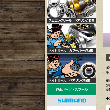
商
ボ
ネ
重
(
純正パーツ・スプール
※
◆