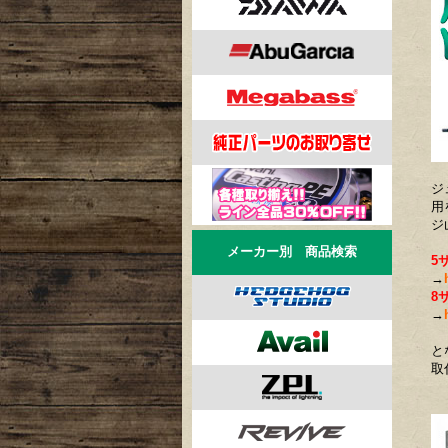
ジ
用
ジ
メーカー別 商品検索
5
→
8
→
と
取