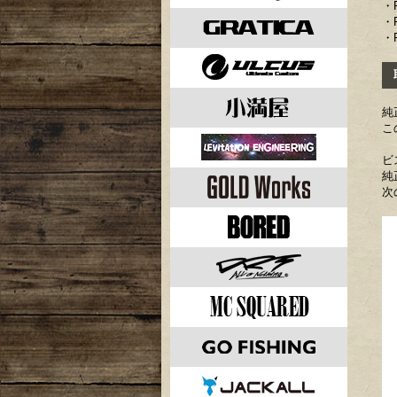
・R
・R
・R
取
純
こ
ビ
純
次