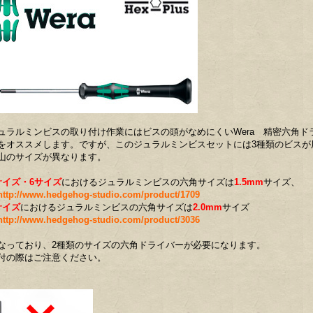
ュラルミンビスの取り付け作業にはビスの頭がなめにくいWera 精密六角ド
をオススメします。ですが、このジュラルミンビスセットには3種類のビスが
山のサイズが異なります。
サイズ・6サイズ
におけるジュラルミンビスの六角サイズは
1.5mm
サイズ、
http://www.hedgehog-studio.com/product/1709
サイズ
におけるジュラルミンビスの六角サイズは
2.0mm
サイズ
http://www.hedgehog-studio.com/product/3036
なっており、2種類のサイズの六角ドライバーが必要になります。
付の際はご注意ください。