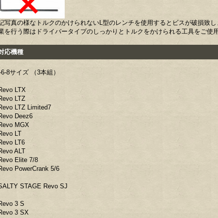
記写真の様なトルクのかけられないL型のレンチを使用するとビスが破損致し
業を行う際はドライバータイプのしっかりとトルクをかけられる工具をご使
応機種
5-6-8サイズ （3本組）
evo LTX
evo LTZ
evo LTZ Limited7
evo Deez6
Revo MGX
evo LT
evo LT6
evo ALT
evo Elite 7/8
evo PowerCrank 5/6
ALTY STAGE Revo SJ
evo 3 S
evo 3 SX