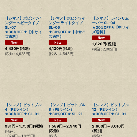
絞り込む
【シマノ】ボビンワイ
【シマノ】ボビンワイ
【シマノ】ラインリム
ンダー ヘビータイプ
ンダー ライトタイプ
ーバー SL-04
SL-07
SL-06
★30%OFF★【中サイ
★30%OFF★【中サイ
★30%OFF★【中サイ
ズ送料】
ズ送料】
ズ送料】
1,820
円
(税別)
4,480
円
(税別)
4,130
円
(税別)
(
税込
:
2,002
円
)
(
税込
:
4,928
円
)
(
税込
:
4,543
円
)
【シマノ】ピットブル
【シマノ】ピットブル
【シマノ】ピットブル
4（PEライン）
8（PEライン）
12（PEライン）
★30%OFF★ SL-01
★30%OFF★ SL-21
★30%OFF★ SL-31
931
円
～1,750
円
(税別)
1,589
円
～2,940
円
2,660
円
～3,010
円
(税別)
(税別)
(
税込
:
1,024
円
～1,925
円
)
(
税込
:
(
税込
: