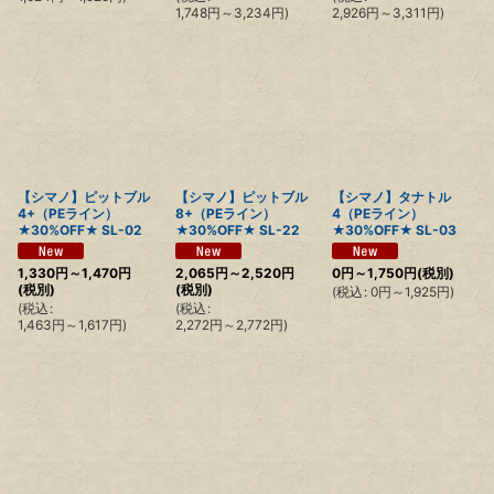
1,748
円
～3,234
円
)
2,926
円
～3,311
円
)
【シマノ】ピットブル
【シマノ】ピットブル
【シマノ】タナトル
4+（PEライン）
8+（PEライン）
4（PEライン）
★30%OFF★ SL-02
★30%OFF★ SL-22
★30%OFF★ SL-03
1,330
円
～1,470
円
2,065
円
～2,520
円
0
円
～1,750
円
(税別)
(税別)
(税別)
(
税込
:
0
円
～1,925
円
)
(
税込
:
(
税込
:
1,463
円
～1,617
円
)
2,272
円
～2,772
円
)