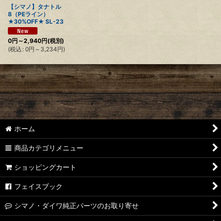
【シマノ】タナトル
8（PEライン）
★30%OFF★ SL-23
0
円
～2,940
円
(税別)
(
税込
:
0
円
～3,234
円
)
ホーム
商品カテゴリメニュー
ショッピングカート
フェイスブック
シマノ・ダイワ純正パーツのお取り寄せ