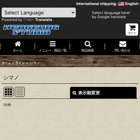
International shipping:
English
Select language here!
by Google translate
Powered by
Translate
カート
ホーム
メニュー・商品一覧
商品検索
問い合わせ
>
>
シマノ
ホーム
ライン
シマノ
表示順変更
閉じる
10
件
表示数
:
並び順
: