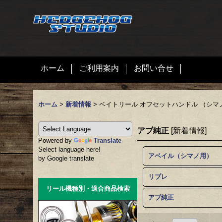
ホーム
ご利用案内
お問い合せ
ホーム
>
新着情報
>
ベイトリール オフセットハンドル （シ
アブ純正
[
新着情報
]
Powered by
Translate
Select language here!
アベイル（シマノ用）
by Google translate
リブレ
リール機種別・適合商品検索
アブ純正