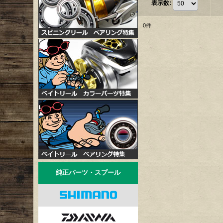
表示数
:
0
件
純正パーツ・スプール