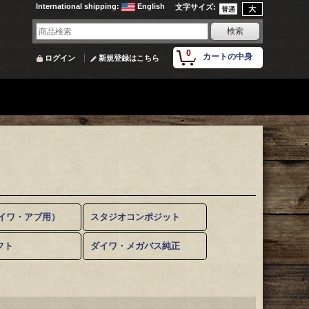
International shipping
:
English
文字サイズ
:
0
カートの中身
ログイン
新規登録はこちら
ダイワ・アブ用）
スタジオコンポジット
フト
ダイワ・メガバス純正