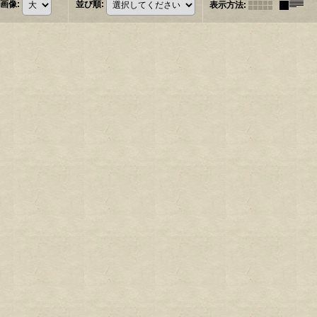
画像
:
並び順
:
表示方法
: