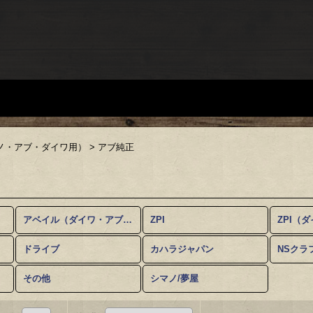
マノ・アブ・ダイワ用）
>
アブ純正
アベイル（ダイワ・アブ用）
ZPI
ZPI（
ドライブ
カハラジャパン
NSクラ
その他
シマノ/夢屋