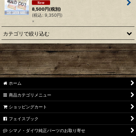
8,500
円
(税別)
絞り込む
(
税込
:
9,350
円
)
×
カテゴリで絞り込む
アベイル（シマノ用）
アベイル（ダイワ・アブ用）
ZPI
ホーム
ZPI（ダイワ・アブ用）
商品カテゴリメニュー
スタジオコンポジット
ショッピングカート
リブレ
フェイスブック
ドライブ
シマノ・ダイワ純正パーツのお取り寄せ