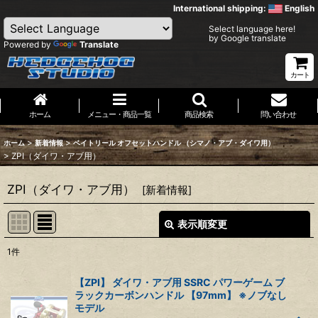
International shipping:
English
Select language here!
by Google translate
Powered by
Translate
カート
ホーム
メニュー・商品一覧
商品検索
問い合わせ
>
>
ホーム
新着情報
ベイトリール オフセットハンドル （シマノ・アブ・ダイワ用）
>
ZPI（ダイワ・アブ用）
ZPI（ダイワ・アブ用）
[
新着情報
]
表示順変更
閉じる
1
件
表示数
:
【ZPI】 ダイワ・アブ用 SSRC パワーゲーム ブ
ラックカーボンハンドル 【97mm】 ※ノブなし
並び順
:
モデル