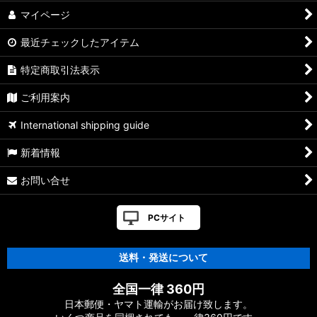
カハラジャパン
マイページ
最近チェックしたアイテム
NSクラフト
特定商取引法表示
ダイワ・メガバス純正
ご利用案内
アブ純正
International shipping guide
その他
新着情報
シマノ/夢屋
お問い合せ
PCサイト
送料・発送について
全国一律 360円
日本郵便・ヤマト運輸がお届け致します。