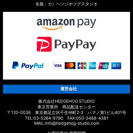
名義：カ）ヘツジホツグスタジオ
運営会社
株式会社HEDGEHOG STUDIO
東京営業所 商品配送センター
〒120-0036 東京都足立区千住仲町2-3 ハマノ第1ビル401号
TEL:03-5284-9790 FAX:050-3488-4381
MAIL:info@hedgehog-studio.com