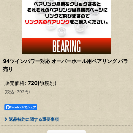
94ツインパワー対応 オーバーホール用ベアリング バラ
売り
販売価格
:
720
円
(税別)
(
税込
:
792
円
)
Facebookでシェア
返品特約に関する重要事項