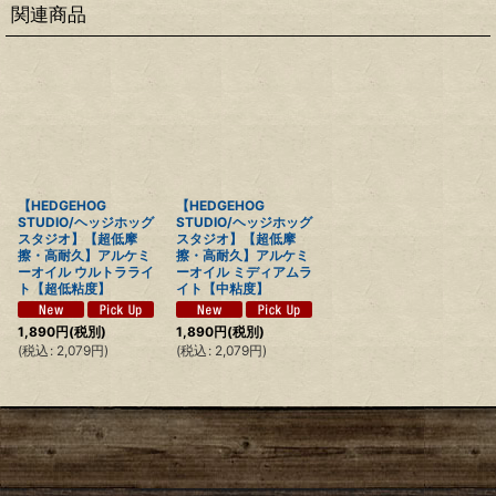
関連商品
【HEDGEHOG
【HEDGEHOG
STUDIO/ヘッジホッグ
STUDIO/ヘッジホッグ
スタジオ】【超低摩
スタジオ】【超低摩
擦・高耐久】アルケミ
擦・高耐久】アルケミ
ーオイル ウルトラライ
ーオイル ミディアムラ
ト【超低粘度】
イト【中粘度】
1,890
円
(税別)
1,890
円
(税別)
(
税込
:
2,079
円
)
(
税込
:
2,079
円
)