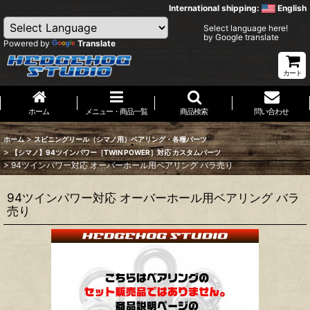
International shipping:
English
Select language here!
by Google translate
Powered by
Translate
カート
ホーム
メニュー・商品一覧
商品検索
問い合わせ
>
ホーム
スピニングリール（シマノ用）ベアリング・各種パーツ
>
【シマノ】94ツインパワー［TWIN POWER］対応 カスタムパーツ
>
94ツインパワー対応 オーバーホール用ベアリング バラ売り
94ツインパワー対応 オーバーホール用ベアリング バラ
売り