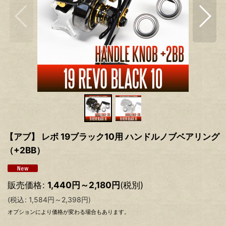
【アブ】 レボ 19ブラック10用 ハンドルノブベアリング
（+2BB）
販売価格
:
1,440
円
～2,180
円
(税別)
(
税込
:
1,584
円
～2,398
円
)
オプションにより価格が変わる場合もあります。