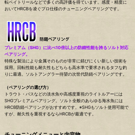
転ベイトリールなどで多くの高評価を得ています。感度・精度に
おいてHRCBを凌ぐプロ仕様のチューニングベアリングです。
プレミアム（SHG）に比べ10倍以上の防錆性能を誇るソルト対応
ベアリング。
特殊な製法により金属そのものが非常に錆びにくい新しい技術を
採用。回転性能も耐久性もどちらも高水準で要求されるタフな釣
りに最適。ソルトアングラー待望の次世代防錆ベアリングです。
（ベアリングの選び方）
トラウト・バスなどの淡水魚や高感度重視のライトルアーには
SHGプレミアムベアリング。ソルト全般のあらゆる海水魚には
HRCB防錆ベアリングがおすすめです。※SHGもソルト使用可能で
すが、耐久性を重視するならHRCBが最適です。
チューニングメニューと内容物