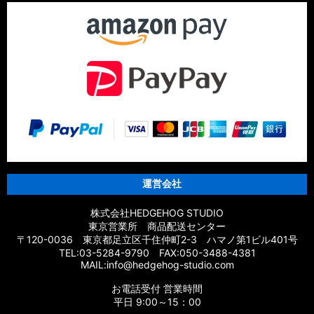
運営会社
株式会社HEDGEHOG STUDIO
東京営業所 商品配送センター
〒120-0036 東京都足立区千住仲町2-3 ハマノ第1ビル401号
TEL:03-5284-9790 FAX:050-3488-4381
MAIL:info@hedgehog-studio.com
お電話受付 営業時間
平日 9:00～15：00