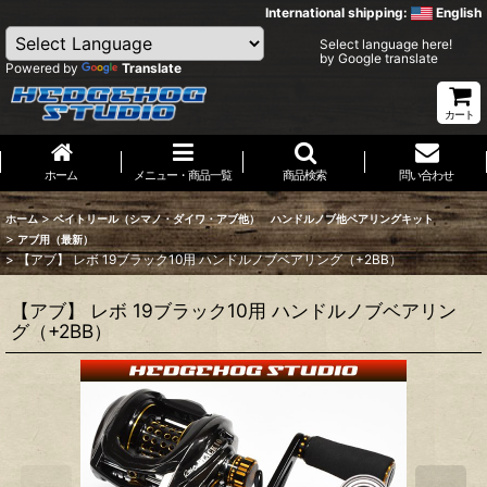
International shipping:
English
Select language here!
by Google translate
Powered by
Translate
カート
ホーム
メニュー・商品一覧
商品検索
問い合わせ
>
ホーム
ベイトリール（シマノ・ダイワ・アブ他） ハンドルノブ他ベアリングキット
>
アブ用（最新）
>
【アブ】 レボ 19ブラック10用 ハンドルノブベアリング（+2BB）
【アブ】 レボ 19ブラック10用 ハンドルノブベアリン
グ（+2BB）