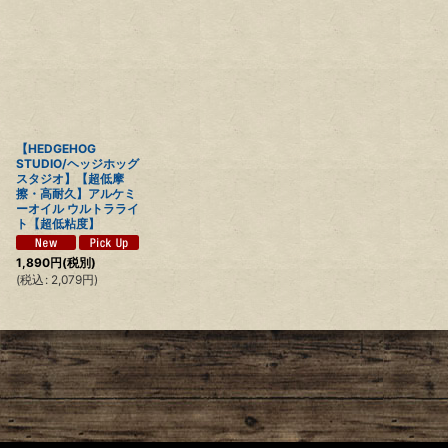
【HEDGEHOG
STUDIO/ヘッジホッグ
スタジオ】【超低摩
擦・高耐久】アルケミ
ーオイル ウルトラライ
ト【超低粘度】
1,890
円
(税別)
(
税込
:
2,079
円
)