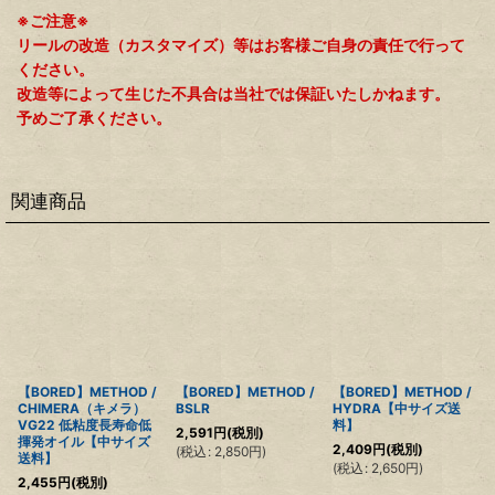
※ご注意※
リールの改造（カスタマイズ）等はお客様ご自身の責任で行って
ください。
改造等によって生じた不具合は当社では保証いたしかねます。
予めご了承ください。
関連商品
【BORED】METHOD /
【BORED】METHOD /
【BORED】METHOD /
CHIMERA（キメラ）
BSLR
HYDRA【中サイズ送
VG22 低粘度長寿命低
料】
2,591
円
(税別)
揮発オイル【中サイズ
2,409
円
(税別)
(
税込
:
2,850
円
)
送料】
(
税込
:
2,650
円
)
2,455
円
(税別)