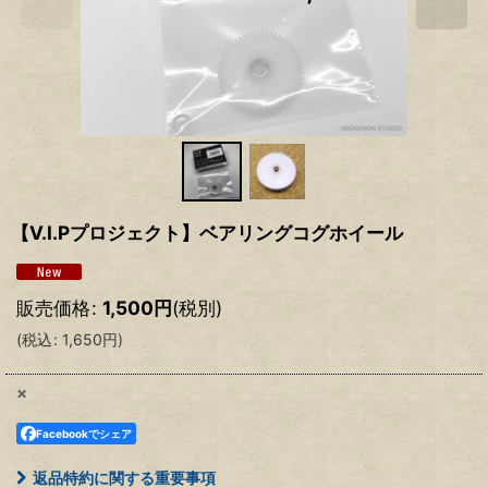
【V.I.Pプロジェクト】ベアリングコグホイール
販売価格
:
1,500
円
(税別)
(
税込
:
1,650
円
)
×
Facebookでシェア
返品特約に関する重要事項