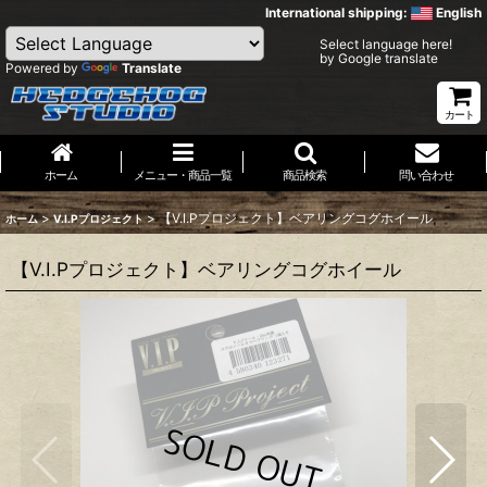
International shipping:
English
Select language here!
by Google translate
Powered by
Translate
カート
ホーム
メニュー・商品一覧
商品検索
問い合わせ
>
>
【V.I.Pプロジェクト】ベアリングコグホイール
ホーム
V.I.Pプロジェクト
【V.I.Pプロジェクト】ベアリングコグホイール