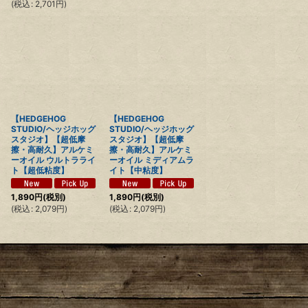
(
税込
:
2,701
円
)
【HEDGEHOG
【HEDGEHOG
STUDIO/ヘッジホッグ
STUDIO/ヘッジホッグ
スタジオ】【超低摩
スタジオ】【超低摩
擦・高耐久】アルケミ
擦・高耐久】アルケミ
ーオイル ウルトラライ
ーオイル ミディアムラ
ト【超低粘度】
イト【中粘度】
1,890
円
(税別)
1,890
円
(税別)
(
税込
:
2,079
円
)
(
税込
:
2,079
円
)