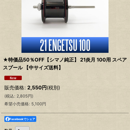
★特価品50％OFF【シマノ純正】 21炎月 100用 スペア
スプール 【中サイズ送料】
販売価格
:
2,550
円
(税別)
(
税込
:
2,805
円
)
希望小売価格
:
5,100
円
Facebookでシェア