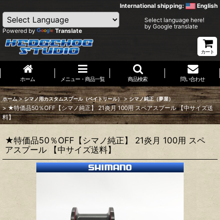
International shipping:
English
Select language here!
by Google translate
Powered by
Translate
カート
ホーム
メニュー・商品一覧
商品検索
問い合わせ
>
>
ホーム
シマノ用カスタムスプール（ベイトリール）
シマノ純正（夢屋）
>
★特価品50％OFF【シマノ純正】 21炎月 100用 スペアスプール 【中サイズ送
料】
★特価品50％OFF【シマノ純正】 21炎月 100用 スペ
アスプール 【中サイズ送料】