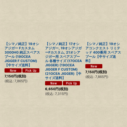
【シマノ純正】19オシ
【シマノ純正】17オシ
【シマノ純正】19オシ
アジガー Fカスタム
アジガー, 19オシアジガ
アコンクエスト リミテ
3000HG 純正スペアス
ーFカスタム, 21オシア
ッド 400番用 スペアス
プール (19OCEA
ジガー用 スペアスプー
プール【中サイズ送
JIGGER F CUSTOM)
ル 各種サイズ (17OCEA
料】
【中サイズ送料】
JIGGER) (19OCEA
JIGGER F CUSTOM)
7,150
円
(税別)
(21OCEA JIGGER)【中
7,150
円
(税別)
(
税込
:
7,865
円
)
サイズ送料】
(
税込
:
7,865
円
)
6,650
円
(税別)
(
税込
:
7,315
円
)