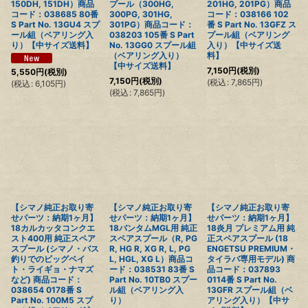
150DH, 151DH）商品
プール（300HG,
201HG, 201PG）商品
コード：038685 80番
300PG, 301HG,
コード：038166 102
S Part No. 13GU4 スプ
301PG）商品コード：
番 S Part No. 13GFZ ス
ール組（ベアリング入
038203 105番 S Part
プール組（ベアリング
り）【中サイズ送料】
No. 13GG0 スプール組
入り）【中サイズ送
（ベアリング入り）
料】
【中サイズ送料】
7,150
円
(税別)
5,550
円
(税別)
7,150
円
(税別)
(
税込
:
7,865
円
)
(
税込
:
6,105
円
)
(
税込
:
7,865
円
)
【シマノ純正お取り寄
【シマノ純正お取り寄
【シマノ純正お取り寄
せパーツ：納期1ヶ月】
せパーツ：納期1ヶ月】
せパーツ：納期1ヶ月】
18カルカッタコンクエ
18バンタムMGL用 純正
18炎月 プレミアム用 純
スト400用 純正スペア
スペアスプール（R, PG
正スペアスプール (18
スプール (シマノ・バス
R, HG R, XG R, L, PG
ENGETSU PREMIUM・
釣りでのビッグベイ
L, HGL, XG L）商品コ
タイラバ専用モデル) 商
ト・ライギョ・ナマズ
ード：038531 83番 S
品コード：037893
など) 商品コード：
Part No. 10TB0 スプー
0114番 S Part No.
038654 0178番 S
ル組（ベアリング入
13GFR スプール組（ベ
Part No. 100M5 スプ
り）
アリング入り）【中サ