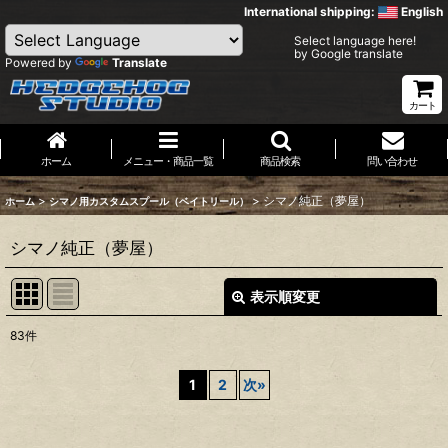
International shipping:
English
Select language here!
by Google translate
Powered by
Translate
カート
ホーム
メニュー・商品一覧
商品検索
問い合わせ
>
>
シマノ純正（夢屋）
ホーム
シマノ用カスタムスプール（ベイトリール）
シマノ純正（夢屋）
表示順変更
閉じる
83
件
表示数
:
1
2
次
»
並び順
: