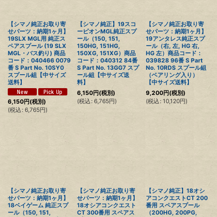
【シマノ純正お取り寄
【シマノ純正】19スコ
【シマノ純正お取り寄
せパーツ：納期1ヶ月】
ーピオンMGL純正スプ
せパーツ：納期1ヶ月】
19SLX MGL用 純正ス
ール（150, 151,
19アンタレス純正スプ
ペアスプール (19 SLX
150HG, 151HG,
ール（右, 左, HG 右,
MGL・バス釣り) 商品
150XG, 151XG）商品
HG 左）商品コード：
コード：040466 0079
コード：040312 84番
039828 96番 S Part
番 S Part No. 10SY0
S Part No. 13GG7 スプ
No. 10RDS スプール組
スプール組【中サイズ
ール組【中サイズ送
（ベアリング入り）
送料】
料】
【中サイズ送料】
6,150
円
(税別)
9,200
円
(税別)
(
税込
:
6,765
円
)
(
税込
:
10,120
円
)
6,150
円
(税別)
(
税込
:
6,765
円
)
【シマノ純正お取り寄
【シマノ純正お取り寄
【シマノ純正】18オシ
せパーツ：納期1ヶ月】
せパーツ：納期1ヶ月】
アコンクエストCT 200
18ベイゲーム 純正スプ
18オシアコンクエスト
番用 スペアスプール
ール（150, 151,
CT 300番用 スペアス
（200HG, 200PG,