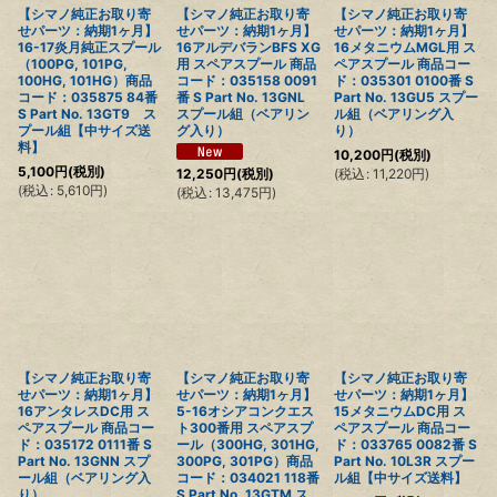
【シマノ純正お取り寄
【シマノ純正お取り寄
【シマノ純正お取り寄
せパーツ：納期1ヶ月】
せパーツ：納期1ヶ月】
せパーツ：納期1ヶ月】
16-17炎月純正スプール
16アルデバランBFS XG
16メタニウムMGL用 ス
（100PG, 101PG,
用 スペアスプール 商品
ペアスプール 商品コー
100HG, 101HG）商品
コード：035158 0091
ド：035301 0100番 S
コード：035875 84番
番 S Part No. 13GNL
Part No. 13GU5 スプー
S Part No. 13GT9 ス
スプール組（ベアリン
ル組（ベアリング入
プール組【中サイズ送
グ入り）
り）
料】
10,200
円
(税別)
5,100
円
(税別)
(
税込
:
11,220
円
)
12,250
円
(税別)
(
税込
:
5,610
円
)
(
税込
:
13,475
円
)
【シマノ純正お取り寄
【シマノ純正お取り寄
【シマノ純正お取り寄
せパーツ：納期1ヶ月】
せパーツ：納期1ヶ月】
せパーツ：納期1ヶ月】
16アンタレスDC用 ス
5-16オシアコンクエス
15メタニウムDC用 ス
ペアスプール 商品コー
ト300番用 スペアスプ
ペアスプール 商品コー
ド：035172 0111番 S
ール（300HG, 301HG,
ド：033765 0082番 S
Part No. 13GNN スプ
300PG, 301PG）商品
Part No. 10L3R スプー
ール組（ベアリング入
コード：034021 118番
ル組【中サイズ送料】
り）
S Part No. 13GTM ス