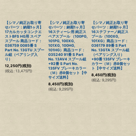
【シマノ純正お取り寄
【シマノ純正お取り寄
【シマノ純正お取り寄
せパーツ：納期1ヶ月】
せパーツ：納期1ヶ月】
せパーツ：納期1ヶ月】
17カルカッタコンクエ
16スティーレ用 純正ス
16ステファーノ純正ス
ストBFS HG用 スペア
ペアスプール （100PG,
プール（100XG,
スプール 商品コード：
101PG, 100XG,
101XG）商品コード：
036759 0085番 S
101XG, 100HG,
036179 89番 S Part
Part No. 13GTU スプー
101HG）商品コード：
No. 13GTA スプール組
ル組（ベアリング入
035240 91番 S Part
（ベアリング入り）
り）
No. 13AV4 スプール組
+90番 13SFV ブレーキ
+92番 S Part No.
カラー（Ｍ）赤8個セッ
12,250
円
(税別)
13SFV ブレーキカラー
ト【中サイズ送料】
(
税込
:
13,475
円
)
（Ｍ）赤8個セット【中
8,450
円
(税別)
サイズ送料】
(
税込
:
9,295
円
)
8,450
円
(税別)
(
税込
:
9,295
円
)