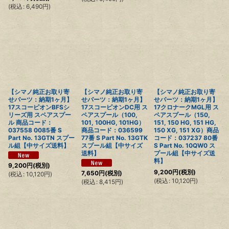
(
税込
:
6,490
円
)
【シマノ純正お取り寄
【シマノ純正お取り寄
【シマノ純正お取り寄
せパーツ：納期1ヶ月】
せパーツ：納期1ヶ月】
せパーツ：納期1ヶ月】
17スコーピオンBFSシ
17スコーピオンDC用 ス
17クロナークMGL用 ス
リーズ用 スペアスプー
ペアスプール（100,
ペアスプール（150,
ル 商品コード：
101, 100HG, 101HG）
151, 150 HG, 151 HG,
037558 0085番 S
商品コード：036599
150 XG, 151 XG）商品
Part No. 13GTN スプー
77番 S Part No. 13GTK
コード：037237 80番
ル組【中サイズ送料】
スプール組【中サイズ
S Part No. 10QW0 ス
送料】
プール組【中サイズ送
料】
9,200
円
(税別)
9,200
円
(税別)
7,650
円
(税別)
(
税込
:
10,120
円
)
(
税込
:
10,120
円
)
(
税込
:
8,415
円
)