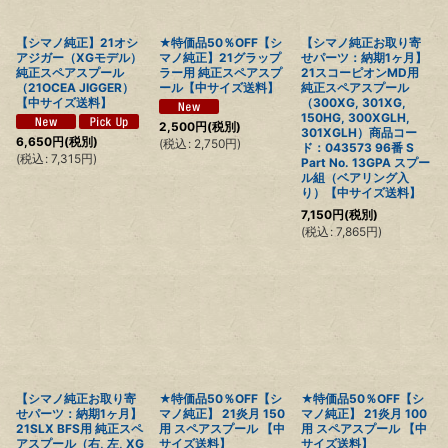
【シマノ純正】21オシ
★特価品50％OFF【シ
【シマノ純正お取り寄
アジガー（XGモデル）
マノ純正】21グラップ
せパーツ：納期1ヶ月】
純正スペアスプール
ラー用 純正スペアスプ
21スコーピオンMD用
（21OCEA JIGGER）
ール【中サイズ送料】
純正スペアスプール
【中サイズ送料】
（300XG, 301XG,
150HG, 300XGLH,
2,500
円
(税別)
301XGLH）商品コー
6,650
円
(税別)
(
税込
:
2,750
円
)
ド：043573 96番 S
(
税込
:
7,315
円
)
Part No. 13GPA スプー
ル組（ベアリング入
り）【中サイズ送料】
7,150
円
(税別)
(
税込
:
7,865
円
)
【シマノ純正お取り寄
★特価品50％OFF【シ
★特価品50％OFF【シ
せパーツ：納期1ヶ月】
マノ純正】 21炎月 150
マノ純正】 21炎月 100
21SLX BFS用 純正スペ
用 スペアスプール 【中
用 スペアスプール 【中
アスプール（右, 左, XG
サイズ送料】
サイズ送料】