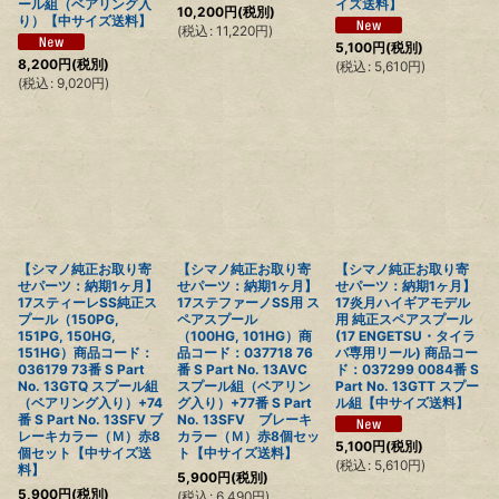
ール組（ベアリング入
イズ送料】
10,200
円
(税別)
り）【中サイズ送料】
(
税込
:
11,220
円
)
5,100
円
(税別)
8,200
円
(税別)
(
税込
:
5,610
円
)
(
税込
:
9,020
円
)
【シマノ純正お取り寄
【シマノ純正お取り寄
【シマノ純正お取り寄
せパーツ：納期1ヶ月】
せパーツ：納期1ヶ月】
せパーツ：納期1ヶ月】
17スティーレSS純正ス
17ステファーノSS用 ス
17炎月ハイギアモデル
プール（150PG,
ペアスプール
用 純正スペアスプール
151PG, 150HG,
（100HG, 101HG）商
(17 ENGETSU・タイラ
151HG）商品コード：
品コード：037718 76
バ専用リール) 商品コー
036179 73番 S Part
番 S Part No. 13AVC
ド：037299 0084番 S
No. 13GTQ スプール組
スプール組（ベアリン
Part No. 13GTT スプー
（ベアリング入り）+74
グ入り）+77番 S Part
ル組【中サイズ送料】
番 S Part No. 13SFV ブ
No. 13SFV ブレーキ
レーキカラー（Ｍ）赤8
カラー（Ｍ）赤8個セッ
5,100
円
(税別)
個セット【中サイズ送
ト【中サイズ送料】
(
税込
:
5,610
円
)
料】
5,900
円
(税別)
5,900
円
(税別)
(
税込
:
6,490
円
)