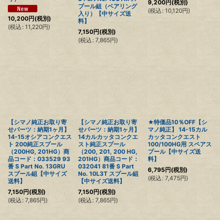
9,200
円
(税別)
プール組（ベアリング
(
税込
:
10,120
円
)
入り）【中サイズ送
10,200
円
(税別)
料】
(
税込
:
11,220
円
)
7,150
円
(税別)
(
税込
:
7,865
円
)
【シマノ純正お取り寄
【シマノ純正お取り寄
★特価品10％OFF【シ
せパーツ：納期1ヶ月】
せパーツ：納期1ヶ月】
マノ純正】 14-15カル
14-15オシアコンクエス
14カルカッタコンクエ
カッタコンクエスト
ト 200純正スプール
スト純正スプール
100/100HG用 スペアス
（200HG, 201HG）商
（200, 201, 200 HG,
プール【中サイズ送
品コード：033529 93
201HG）商品コード：
料】
番 S Part No. 13GRU
032041 81番 S Part
6,795
円
(税別)
スプール組【中サイズ
No. 10L3T スプール組
(
税込
:
7,475
円
)
送料】
【中サイズ送料】
7,150
円
(税別)
7,150
円
(税別)
(
税込
:
7,865
円
)
(
税込
:
7,865
円
)