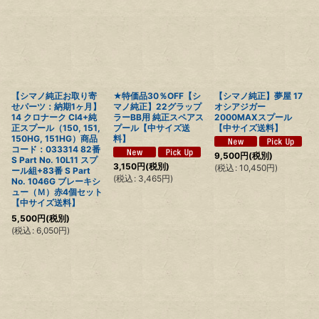
【シマノ純正お取り寄
★特価品30％OFF【シ
【シマノ純正】夢屋 17
せパーツ：納期1ヶ月】
マノ純正】22グラップ
オシアジガー
14 クロナーク CI4+純
ラーBB用 純正スペアス
2000MAXスプール
正スプール（150, 151,
プール【中サイズ送
【中サイズ送料】
150HG, 151HG）商品
料】
コード：033314 82番
9,500
円
(税別)
S Part No. 10L11 スプ
3,150
円
(税別)
(
税込
:
10,450
円
)
ール組+83番 S Part
(
税込
:
3,465
円
)
No. 1046G ブレーキシ
ュー（Ｍ）赤4個セット
【中サイズ送料】
5,500
円
(税別)
(
税込
:
6,050
円
)