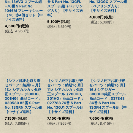
No. 13AV3 スプール組
番 S Part No. 13GFU
No. 13GGC スプール組
+76番 S Part No.
スプール組（ベアリン
（ベアリング入り）
1046M ブレーキシュー
グ入り）【中サイズ送
【中サイズ送料】
（Ｍ）赤4個セット【中
料】
4,600
円
(税別)
サイズ送料】
5,100
円
(税別)
(
税込
:
5,060
円
)
4,500
円
(税別)
(
税込
:
5,610
円
)
(
税込
:
4,950
円
)
【シマノ純正お取り寄
【シマノ純正お取り寄
【シマノ純正お取り寄
せパーツ：納期1ヶ月】
せパーツ：納期1ヶ月】
せパーツ：納期1ヶ月】
13オシアカルカッタ純
11オシアカルカッタ純
16オシアジガー
正スプール（300HG,
正スプール（200HG,
3000HG純正スプール
301HG）商品コード：
201HG）商品コード：
商品コード：037848
030580 85番 S Part
027788 76番 S Part
86番 S Part No.
No. 13GRN スプール組
No. 13GJ1 スプール組
13GFH スプール組【中
【中サイズ送料】
【中サイズ送料】
サイズ送料】
7,150
円
(税別)
7,150
円
(税別)
7,650
円
(税別)
(
税込
:
7,865
円
)
(
税込
:
7,865
円
)
(
税込
:
8,415
円
)