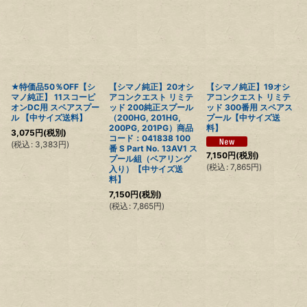
★特価品50％OFF【シ
【シマノ純正】20オシ
【シマノ純正】19オシ
マノ純正】 11スコーピ
アコンクエスト リミテ
アコンクエスト リミテ
オンDC用 スペアスプー
ッド 200純正スプール
ッド 300番用 スペアス
ル 【中サイズ送料】
（200HG, 201HG,
プール【中サイズ送
200PG, 201PG）商品
料】
3,075
円
(税別)
コード：041838 100
(
税込
:
3,383
円
)
番 S Part No. 13AV1 ス
7,150
円
(税別)
プール組（ベアリング
(
税込
:
7,865
円
)
入り）【中サイズ送
料】
7,150
円
(税別)
(
税込
:
7,865
円
)