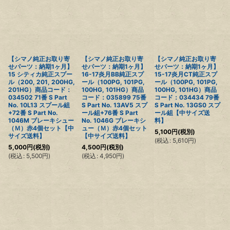
絞り込む
【シマノ純正お取り寄
【シマノ純正お取り寄
【シマノ純正お取り寄
せパーツ：納期1ヶ月】
せパーツ：納期1ヶ月】
せパーツ：納期1ヶ月】
15 シティカ純正スプー
16-17炎月BB純正スプ
15-17炎月CT純正スプ
ル（200, 201, 200HG,
ール（100PG, 101PG,
ール（100PG, 101PG,
201HG）商品コード：
100HG, 101HG）商品
100HG, 101HG）商品
034502 71番 S Part
コード：035899 75番
コード：034434 79番
No. 10L13 スプール組
S Part No. 13AV5 スプ
S Part No. 13GS0 スプ
+72番 S Part No.
ール組+76番 S Part
ール組【中サイズ送
1046M ブレーキシュー
No. 1046G ブレーキシ
料】
（Ｍ）赤4個セット【中
ュー（Ｍ）赤4個セット
5,100
円
(税別)
サイズ送料】
【中サイズ送料】
(
税込
:
5,610
円
)
5,000
円
(税別)
4,500
円
(税別)
(
税込
:
5,500
円
)
(
税込
:
4,950
円
)