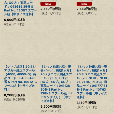
右, XG 左）商品コー
ド：043689 85番 S
2,550
円
(税別)
2,550
円
(税別)
Part No. 13GNT スプー
(
税込
:
2,805
円
)
(
税込
:
2,805
円
)
ル組【中サイズ送料】
6,500
円
(税別)
(
税込
:
7,150
円
)
【シマノ純正】20オシ
【シマノ純正お取り寄
【シマノ純正お取り寄
アジガー純正スプール
せパーツ：納期1ヶ月】
せパーツ：納期1ヶ月】
（4000, 4000HG）商
20メタニウム純正スプ
20 SLX DC 純正スプー
品コード：040664 85
ール（右, 左, HG 右,
ル（70, 70 HG, 70 XG,
番 S Part No. 100TA ス
HG 左, XG 右, XG 左）
71, 71 HG, 71 XG）商
プール組【中サイズ送
商品コード：041128
品コード：041777 81
料】
90番 S Part No.
番 S Part No. 10THX
13GNS スプール組（ベ
スプール組【中サイズ
8,200
円
(税別)
アリング入り）【中サ
送料】
(
税込
:
9,020
円
)
イズ送料】
7,150
円
(税別)
9,200
円
(税別)
(
税込
:
7,865
円
)
(
税込
:
10,120
円
)