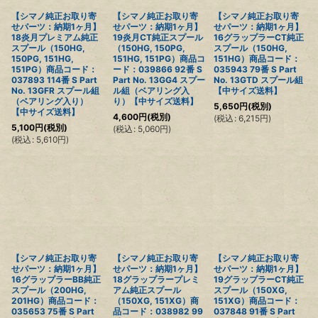
【シマノ純正お取り寄
【シマノ純正お取り寄
【シマノ純正お取り寄
せパーツ：納期1ヶ月】
せパーツ：納期1ヶ月】
せパーツ：納期1ヶ月】
18炎月プレミアム純正
19炎月CT純正スプール
16グラップラーCT純正
スプール（150HG,
（150HG, 150PG,
スプール（150HG,
150PG, 151HG,
151HG, 151PG）商品コ
151HG）商品コード：
151PG）商品コード：
ード：039866 92番 S
035943 79番 S Part
037893 114番 S Part
Part No. 13GG4 スプー
No. 13GTD スプール組
No. 13GFR スプール組
ル組（ベアリング入
【中サイズ送料】
（ベアリング入り）
り）【中サイズ送料】
5,650
円
(税別)
【中サイズ送料】
4,600
円
(税別)
(
税込
:
6,215
円
)
5,100
円
(税別)
(
税込
:
5,060
円
)
(
税込
:
5,610
円
)
【シマノ純正お取り寄
【シマノ純正お取り寄
【シマノ純正お取り寄
せパーツ：納期1ヶ月】
せパーツ：納期1ヶ月】
せパーツ：納期1ヶ月】
16グラップラーBB純正
18グラップラープレミ
19グラップラーCT純正
スプール（200HG,
アム純正スプール
スプール（150XG,
201HG）商品コード：
（150XG, 151XG）商
151XG）商品コード：
035653 75番 S Part
品コード：038982 99
037848 91番 S Part