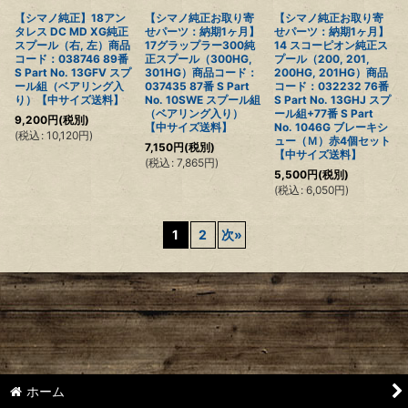
【シマノ純正】18アン
【シマノ純正お取り寄
【シマノ純正お取り寄
タレス DC MD XG純正
せパーツ：納期1ヶ月】
せパーツ：納期1ヶ月】
スプール（右, 左）商品
17グラップラー300純
14 スコーピオン純正ス
コード：038746 89番
正スプール（300HG,
プール（200, 201,
S Part No. 13GFV スプ
301HG）商品コード：
200HG, 201HG）商品
ール組（ベアリング入
037435 87番 S Part
コード：032232 76番
り）【中サイズ送料】
No. 10SWE スプール組
S Part No. 13GHJ スプ
（ベアリング入り）
ール組+77番 S Part
9,200
円
(税別)
【中サイズ送料】
No. 1046G ブレーキシ
(
税込
:
10,120
円
)
ュー（Ｍ）赤4個セット
7,150
円
(税別)
【中サイズ送料】
(
税込
:
7,865
円
)
5,500
円
(税別)
(
税込
:
6,050
円
)
1
2
次
»
ホーム