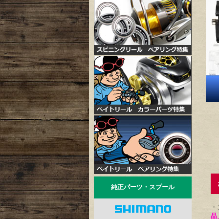
お
純正パーツ・スプール
・
品