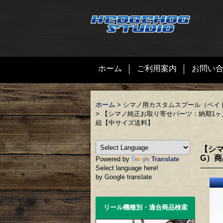
ホーム
ご利用案内
お問い
ホーム
>
シマノ用カスタムスプール（ベイ
>
【シマノ純正お取り寄せパーツ：納期1ヶ月】16-17
組【中サイズ送料】
【シマ
G）商
Powered by
Translate
Select language here!
by Google translate
リール機種別・適合商品検索