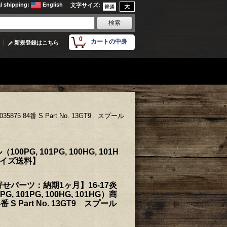
al shipping
:
English
文字サイズ
:
0
カートの中身
新規登録はこちら
5 84番 S Part No. 13GT9 スプール
, 101PG, 100HG, 101H
中サイズ送料】
せパーツ：納期1ヶ月】16-17炎
 101PG, 100HG, 101HG）商
番 S Part No. 13GT9 スプール