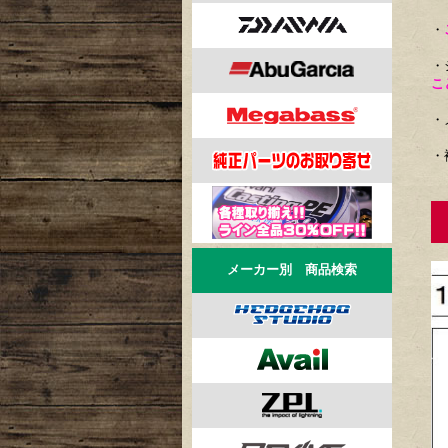
・
・
こ
・
・
リ
メーカー別 商品検索