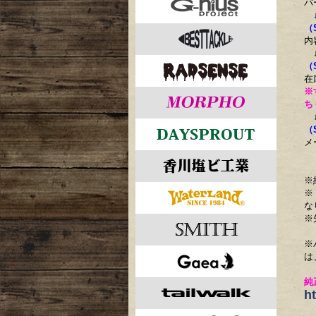
パ
（
内
（
在
※
ち
（
メ
※
※
な
※
※
は
純
h