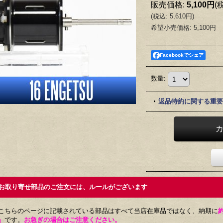
販売価格
:
5,100円
(
(
税込
:
5,610円
)
希望小売価格
:
5,100円
Facebookでシェア
数量
:
返品特約に関する重要
取り寄せ部品のご注文には、ルールがございます
こちらのページに記載されている部品はすべて当店在庫品ではなく、納期に
」
です。
お急ぎの場合はご注意ください。