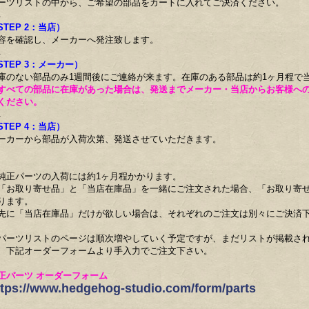
ーツリストの中から、ご希望の部品をカートに入れてご決済ください。
↓
STEP 2：当店）
容を確認し、メーカーへ発注致します。
↓
STEP 3：メーカー）
庫のない部品のみ1週間後にご連絡が来ます。在庫のある部品は約1ヶ月程で
すべての部品に在庫があった場合は、発送までメーカー・当店からお客様へ
ください。
↓
STEP 4：当店）
ーカーから部品が入荷次第、発送させていただきます。
純正パーツの入荷には約1ヶ月程かかります。
「お取り寄せ品」と「当店在庫品」を一緒にご注文された場合、「お取り寄
ります。
先に「当店在庫品」だけが欲しい場合は、それぞれのご注文は別々にご決済
パーツリストのページは順次増やしていく予定ですが、まだリストが掲載さ
、下記オーダーフォームより手入力でご注文下さい。
正パーツ オーダーフォーム
ttps://www.hedgehog-studio.com/form/parts