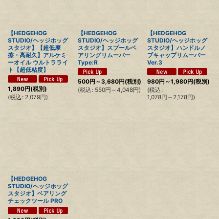
【HEDGEHOG
【HEDGEHOG
【HEDGEHOG
STUDIO/ヘッジホッグ
STUDIO/ヘッジホッグ
STUDIO/ヘッジホッグ
スタジオ】【超低摩
スタジオ】スプールベ
スタジオ】ハンドルノ
擦・高耐久】アルケミ
アリングリムーバー
ブキャップリムーバー
ーオイル ウルトラライ
Type:R
Ver.3
ト【超低粘度】
500
円
～3,680
円
(税別)
980
円
～1,980
円
(税別)
1,890
円
(税別)
(
税込
:
550
円
～4,048
円
)
(
税込
:
(
税込
:
2,079
円
)
1,078
円
～2,178
円
)
【HEDGEHOG
STUDIO/ヘッジホッグ
スタジオ】ベアリング
チェックツール PRO