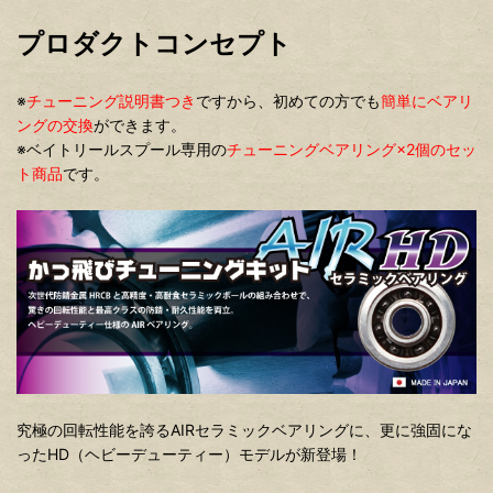
プロダクトコンセプト
※
チューニング説明書つき
ですから、初めての方でも
簡単にベアリ
ングの交換
ができます。
※ベイトリールスプール専用の
チューニングベアリング×2個のセッ
ト商品
です。
究極の回転性能を誇るAIRセラミックベアリングに、更に強固にな
ったHD（ヘビーデューティー）モデルが新登場！