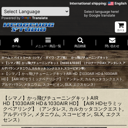
International shipping:
English
Select language here!
by Google translate
Powered by
Translate
カート
ホーム
メニュー・商品一覧
商品検索
問い合わせ
>
ホーム
ベイトリール（シマノ・ダイワ・アブ他） かっ飛びチューニングキット
>
【シマノ用】かっ飛びチューニングキット【1030＆1030】（クロナークCI4+,アンタレス,ア
ルデバラン,メタニウム,カルカッタコンクエスト,スコーピオン等）
>
【シマノ】かっ飛びチューニングキットAIR HD【1030AIR HD＆1030AIR
HD】【AIR HDセラミックベアリング】（アンタレス, カルカッタコンクエスト,
アルデバラン, メタニウム, スコーピオン, SLX, エクスセンス）
【シマノ】かっ飛びチューニングキットAIR
HD【1030AIR HD＆1030AIR HD】【AIR HDセラミッ
クベアリング】（アンタレス, カルカッタコンクエスト,
アルデバラン, メタニウム, スコーピオン, SLX, エクス
センス）