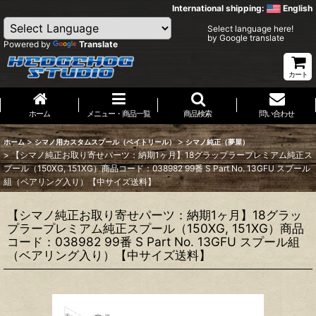
International shipping:
English
Select language here!
by Google translate
Powered by
Translate
カート
ホーム
メニュー・商品一覧
商品検索
問い合わせ
>
>
ホーム
シマノ用カスタムスプール（ベイトリール）
シマノ純正（夢屋）
>
【シマノ純正お取り寄せパーツ：納期1ヶ月】18グラップラープレミアム純正ス
プール（150XG, 151XG）商品コード：038982 99番 S Part No. 13GFU スプール
組（ベアリング入り）【中サイズ送料】
【シマノ純正お取り寄せパーツ：納期1ヶ月】18グラッ
プラープレミアム純正スプール（150XG, 151XG）商品
コード：038982 99番 S Part No. 13GFU スプール組
（ベアリング入り）【中サイズ送料】