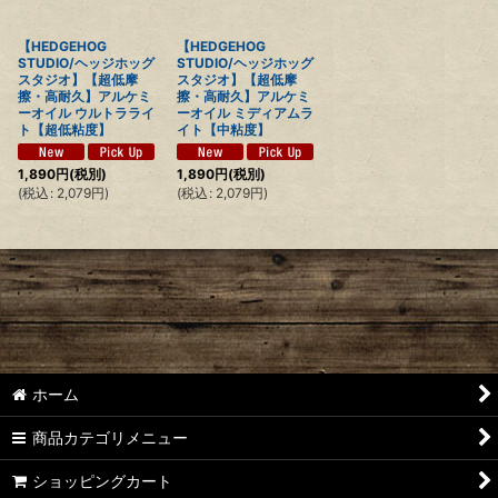
【HEDGEHOG
【HEDGEHOG
STUDIO/ヘッジホッグ
STUDIO/ヘッジホッグ
スタジオ】【超低摩
スタジオ】【超低摩
擦・高耐久】アルケミ
擦・高耐久】アルケミ
ーオイル ウルトラライ
ーオイル ミディアムラ
ト【超低粘度】
イト【中粘度】
1,890
円
(税別)
1,890
円
(税別)
(
税込
:
2,079
円
)
(
税込
:
2,079
円
)
ホーム
商品カテゴリメニュー
ショッピングカート