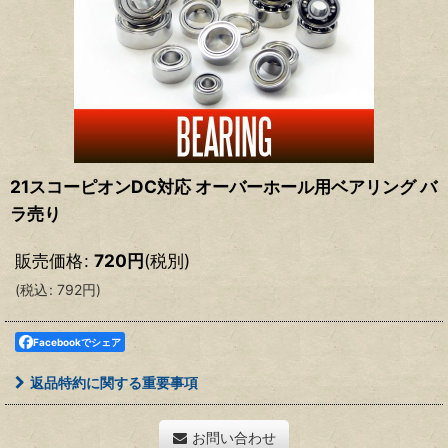
21スコーピオンDC対応 オーバーホール用ベアリング バ
ラ売り
販売価格
:
720
円
(税別)
(
税込
:
792
円
)
Facebookでシェア
返品特約に関する重要事項
お問い合わせ