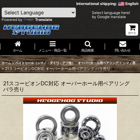
International shipping:
English
Select language here!
by Google translate
Powered by
Translate
カート
ホーム
メニュー・商品一覧
商品検索
問い合わせ
>
>
ホーム
ベイトリール（シマノ・ダイワ・アブ他） オーバーホール用ベアリング
シマノ用
>
21スコーピオンDC対応 オーバーホール用ベアリング バラ売り
21スコーピオンDC対応 オーバーホール用ベアリング
バラ売り