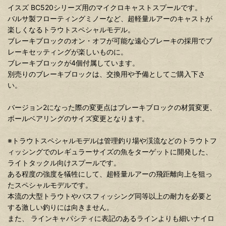
イスズ BC520シリーズ用のマイクロキャストスプールです。
バルサ製フローティングミノーなど、超軽量ルアーのキャストが
楽しくなるトラウトスペシャルモデル。
ブレーキブロックのオン・オフが可能な遠心ブレーキの採用でブ
レーキセッティングが楽しいものに。
ブレーキブロックが4個付属しています。
別売りのブレーキブロックは、交換用や予備としてご購入下さ
い。
バージョン2になった際の変更点はブレーキブロックの材質変更、
ボールベアリングのサイズ変更となります。
※トラウトスペシャルモデルは管理釣り場や渓流などのトラウトフ
ィッシングでのレギュラーサイズの魚をターゲットに開発した、
ライトタックル向けスプールです。
ある程度の強度を犠牲にして、超軽量ルアーの飛距離向上を狙っ
たスペシャルモデルです。
本流の大型トラウトやバスフィッシング同等以上の耐力を必要と
する激しい釣りには向きません。
また、 ラインキャパシティに表記のあるラインよりも細いナイロ