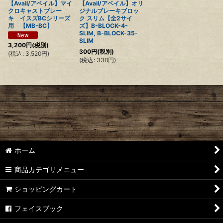
【Avail/アベイル】マイ
【Avail/アベイル】オリ
クロキャストブレー
ジナルブレーキブロッ
キ イスズBCシリーズ
ク スリム【全2サイ
用 【MB-BC】
ズ】B-BLOCK-4-
SLIM, B-BLOCK-35-
SLIM
3,200
円
(税別)
300
円
(税別)
(
税込
:
3,520
円
)
(
税込
:
330
円
)
ホーム
商品カテゴリメニュー
ショッピングカート
フェイスブック