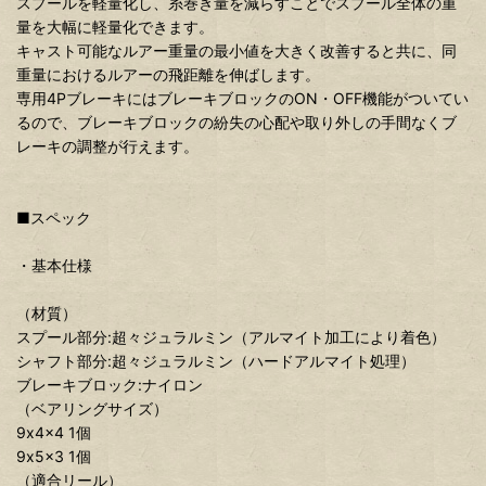
スプールを軽量化し、糸巻き量を減らすことでスプール全体の重
量を大幅に軽量化できます。
キャスト可能なルアー重量の最小値を大きく改善すると共に、同
重量におけるルアーの飛距離を伸ばします。
専用4PブレーキにはブレーキブロックのON・OFF機能がついてい
るので、ブレーキブロックの紛失の心配や取り外しの手間なくブ
レーキの調整が行えます。
■スペック
・基本仕様
（材質）
スプール部分:超々ジュラルミン（アルマイト加工により着色）
シャフト部分:超々ジュラルミン（ハードアルマイト処理）
ブレーキブロック:ナイロン
（ベアリングサイズ）
9x4x4 1個
9x5x3 1個
（適合リール）