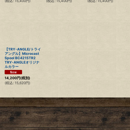
(
税込
:
15,400
円
)
(
税込
:
15,400
円
)
(
税込
:
15,400
円
)
【TRY-ANGLE/トライ
アングル】Microcast
Spool BC4215TR2
TRY-ANGLEオリジナ
ルカラー
14,200
円
(税別)
(
税込
:
15,620
円
)