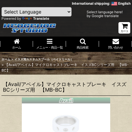
International shipping:
English
Select language here!
by Google translate
Powered by
Translate
カート
ホーム
メニュー・商品一覧
商品検索
問い合わせ
>
ホーム
イスズ用カスタムスプール（ベイトリール）
>
【Avail/アベイル】マイクロキャストブレーキ イスズBCシリーズ用 【MB-
BC】
【Avail/アベイル】マイクロキャストブレーキ イスズ
BCシリーズ用 【MB-BC】