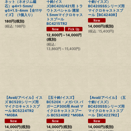
ネット（ネオジム磁
十鈴/イス
十鈴/イスズ）
石）φ4×1-5mm/
ズ)BC420/421用 トラ
BC420SSSシリーズ用
φ5×1.5-4mm【全11サ
ウトスペシャル 溝深
マイクロキャストスプ
イズ】（1個入り）
1.5mmマイクロキャス
ール【BC4240R】
トスプール
180
円
(税別)
BC4215TR2
(
税込
:
198
円
)
14,000
円
(税別)
(
税込
:
15,400
円
)
12,600
円
～14,000
円
(税別)
(
税込
:
13,860
円
～15,400
円
)
【Avail/アベイル】イス
【五十鈴/イスズ】
【Avail/アベイル】（五
ズ BC520シリーズ用
BC520X・メガバス パ
十鈴/イスズ）
マイクロキャストスプ
ガーニP300用 Avail マ
BC420SSSシリーズ用
ール BC5224TR2
イクロキャストスプー
マイクロキャストスプ
*MGBA
ル BC5240R2 *MGBA
ール【BC4227R2】
14,000
円
(税別)
14,000
円
(税別)
14,000
円
(税別)