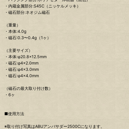
・内蔵金属部分:S45C（ニッケルメッキ）
・磁石部分:ネオジム磁石
（重量）
・本体:4.0g
・磁石:0.3〜0.4g（1ヶ）
（主要サイズ）
・本体:φ20.8×12.5mm
・磁石:φ4×2.0mm
・磁石:φ4×3.0mm
・磁石:φ4×4.0mm
（磁石の最大取り付け数）
・6ヶ
■使用方法
※取り付け写真はABUアンバサダー2500Cになります。