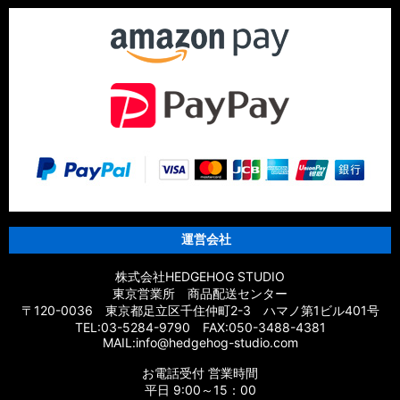
運営会社
株式会社HEDGEHOG STUDIO
東京営業所 商品配送センター
〒120-0036 東京都足立区千住仲町2-3 ハマノ第1ビル401号
TEL:03-5284-9790 FAX:050-3488-4381
MAIL:info@hedgehog-studio.com
お電話受付 営業時間
平日 9:00～15：00