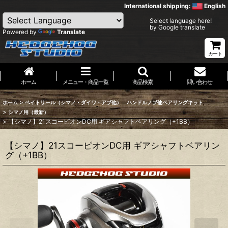
International shipping:
English
Select language here!
by Google translate
Powered by
Translate
カート
ホーム
メニュー・商品一覧
商品検索
問い合わせ
>
ホーム
ベイトリール（シマノ・ダイワ・アブ他） ハンドルノブ他ベアリングキット
>
シマノ用（最新）
>
【シマノ】21スコーピオンDC用 ギアシャフトベアリング（+1BB）
【シマノ】21スコーピオンDC用 ギアシャフトベアリン
グ（+1BB）