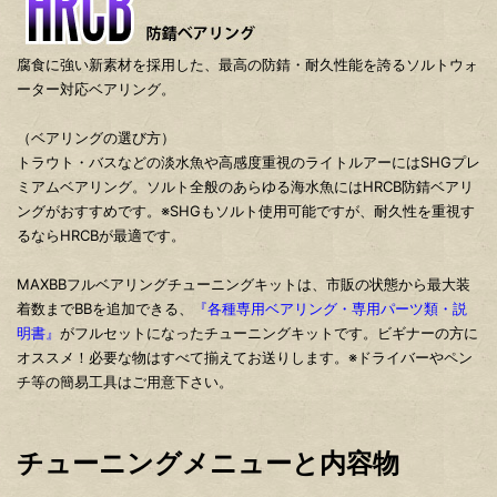
腐食に強い新素材を採用した、最高の防錆・耐久性能を誇るソルトウォ
ーター対応ベアリング。
（ベアリングの選び方）
トラウト・バスなどの淡水魚や高感度重視のライトルアーにはSHGプレ
ミアムベアリング。ソルト全般のあらゆる海水魚にはHRCB防錆ベアリ
ングがおすすめです。※SHGもソルト使用可能ですが、耐久性を重視す
るならHRCBが最適です。
MAXBBフルベアリングチューニングキットは、市販の状態から最大装
着数までBBを追加できる、
『各種専用ベアリング・専用パーツ類・説
明書』
がフルセットになったチューニングキットです。ビギナーの方に
オススメ！必要な物はすべて揃えてお送りします。※ドライバーやペン
チ等の簡易工具はご用意下さい。
チューニングメニューと内容物