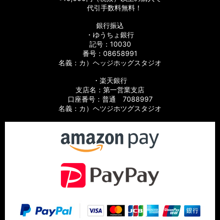
代引手数料無料！
銀行振込
・ゆうちょ銀行
記号：10030
番号：08658991
名義：カ）ヘッジホッグスタジオ
・楽天銀行
支店名：第一営業支店
口座番号：普通 7088997
名義：カ）ヘツジホツグスタジオ