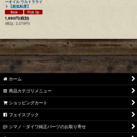
ーオイル ウルトラライ
ト【超低粘度】
1,890
円
(税別)
(
税込
:
2,079
円
)
ホーム
商品カテゴリメニュー
ショッピングカート
フェイスブック
シマノ・ダイワ純正パーツのお取り寄せ