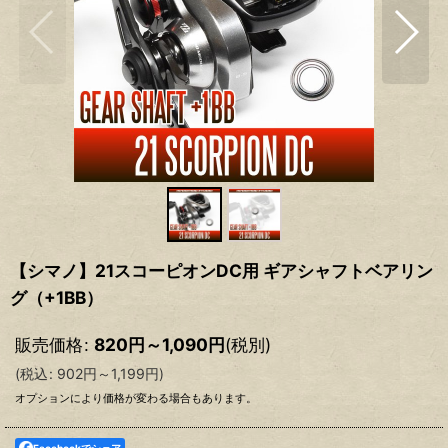
【シマノ】21スコーピオンDC用 ギアシャフトベアリン
グ（+1BB）
販売価格
:
820
円
～1,090
円
(税別)
(
税込
:
902
円
～1,199
円
)
オプションにより価格が変わる場合もあります。