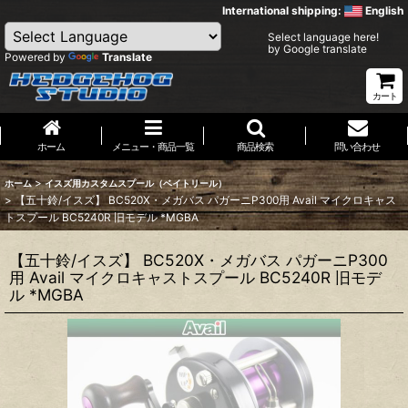
International shipping:
English
Select language here!
by Google translate
Powered by
Translate
カート
ホーム
メニュー・商品一覧
商品検索
問い合わせ
>
ホーム
イスズ用カスタムスプール（ベイトリール）
>
【五十鈴/イスズ】 BC520X・メガバス パガーニP300用 Avail マイクロキャス
トスプール BC5240R 旧モデル *MGBA
【五十鈴/イスズ】 BC520X・メガバス パガーニP300
用 Avail マイクロキャストスプール BC5240R 旧モデ
ル *MGBA