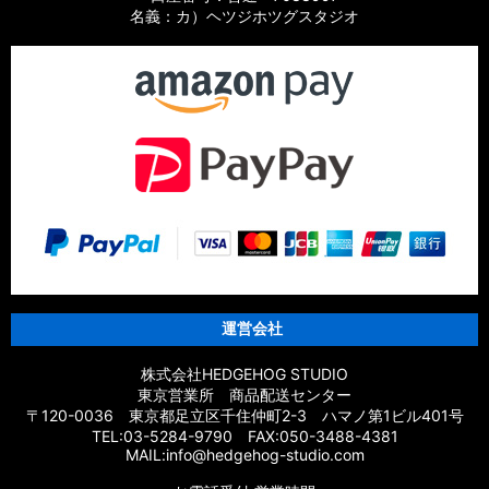
名義：カ）ヘツジホツグスタジオ
運営会社
株式会社HEDGEHOG STUDIO
東京営業所 商品配送センター
〒120-0036 東京都足立区千住仲町2-3 ハマノ第1ビル401号
TEL:03-5284-9790 FAX:050-3488-4381
MAIL:info@hedgehog-studio.com