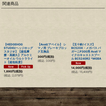
関連商品
【HEDGEHOG
【Avail/アベイル】 シ
【五十鈴/イスズ】
STUDIO/ヘッジホッグ
マノ用 ブレーキブロッ
BC520X・メガバス パ
スタジオ】【超低摩
ク互換品
ガーニP300用 Avail マ
擦・高耐久】アルケミ
イクロキャストスプー
300
円
(税別)
ーオイル ウルトラライ
ル BC5240R2 *MGBA
(
税込
:
330
円
)
ト【超低粘度】
14,000
円
(税別)
1,890
円
(税別)
(
税込
:
15,400
円
)
(
税込
:
2,079
円
)