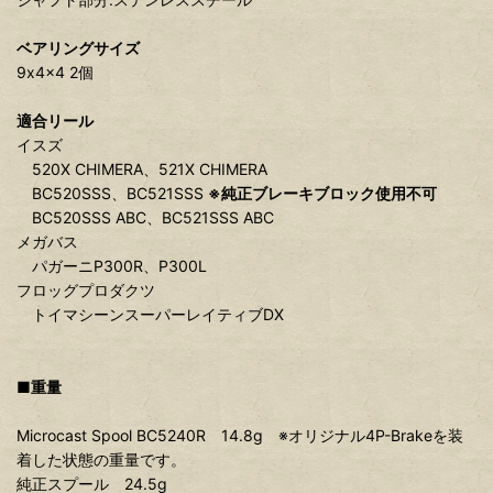
ベアリングサイズ
9x4x4 2個
適合リール
イスズ
520X CHIMERA、521X CHIMERA
BC520SSS、BC521SSS
※純正ブレーキブロック使用不可
BC520SSS ABC、BC521SSS ABC
メガバス
パガーニP300R、P300L
フロッグプロダクツ
トイマシーンスーパーレイティブDX
■重量
Microcast Spool BC5240R 14.8g ※オリジナル4P-Brakeを装
着した状態の重量です。
純正スプール 24.5g