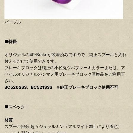
パープル
■特長
オリジナルの4P-Brakeが装着済みですので、純正スプールと入れ
替えるだけで使用できます。
ブレーキブロックは純正の小径丸ツバブレーキカラーまたは、ア
ベイルオリジナルのシマノ用ブレーキブロック互換品をご利用下
さい。
BC520SSS、BC521SSS ※純正ブレーキブロック使用不可
■スペック
材質
スプール部分:超々ジュラルミン（アルマイト加工により着色）
シャフト部分:ステンレススチール