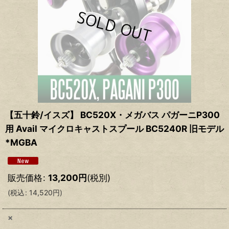
【五十鈴/イスズ】 BC520X・メガバス パガーニP300
用 Avail マイクロキャストスプール BC5240R 旧モデル
*MGBA
販売価格
:
13,200
円
(税別)
(
税込
:
14,520
円
)
×