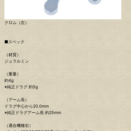
クロム（左）
■スペック
（材質）
ジュラルミン
（重量）
約4g
※純正ドラグ 約5g
（アーム長）
ドラグ中心から20.0mm
※純正ドラグアーム長 約25mm
（適合機種右）