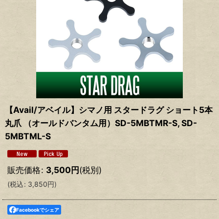
【Avail/アベイル】シマノ用 スタードラグ ショート5本
丸爪 （オールドバンタム用）SD-5MBTMR-S, SD-
5MBTML-S
販売価格
:
3,500
円
(税別)
(
税込
:
3,850
円
)
Facebookでシェア