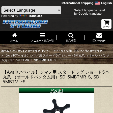
International shipping:
English
Select language here!
by Google translate
Powered by
Translate
カート
ホーム
メニュー・商品一覧
商品検索
問い合わせ
>
>
ホーム
オフセットスタードラグ （シマノ・アブ・ダイワ用）
シマノ用スタードラグ
>
【Avail/アベイル】シマノ用 スタードラグ ショート5本丸爪 （オールドバンタ
ム用）SD-5MBTMR-S, SD-5MBTML-S
【Avail/アベイル】シマノ用 スタードラグ ショート5本
丸爪 （オールドバンタム用）SD-5MBTMR-S, SD-
5MBTML-S