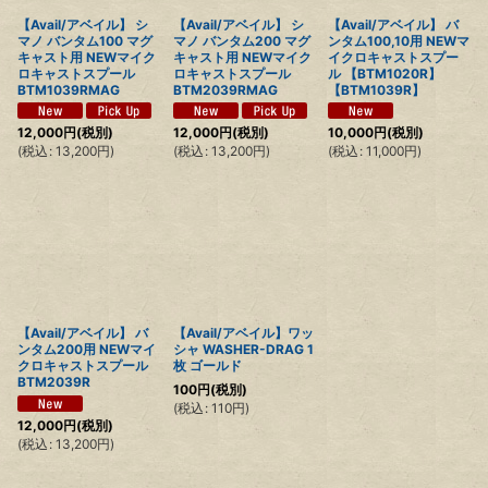
【Avail/アベイル】 シ
【Avail/アベイル】 シ
【Avail/アベイル】 バ
マノ バンタム100 マグ
マノ バンタム200 マグ
ンタム100,10用 NEWマ
キャスト用 NEWマイク
キャスト用 NEWマイク
イクロキャストスプー
ロキャストスプール
ロキャストスプール
ル 【BTM1020R】
BTM1039RMAG
BTM2039RMAG
【BTM1039R】
12,000
円
(税別)
12,000
円
(税別)
10,000
円
(税別)
(
税込
:
13,200
円
)
(
税込
:
13,200
円
)
(
税込
:
11,000
円
)
【Avail/アベイル】 バ
【Avail/アベイル】ワッ
ンタム200用 NEWマイ
シャ WASHER-DRAG 1
クロキャストスプール
枚 ゴールド
BTM2039R
100
円
(税別)
(
税込
:
110
円
)
12,000
円
(税別)
(
税込
:
13,200
円
)