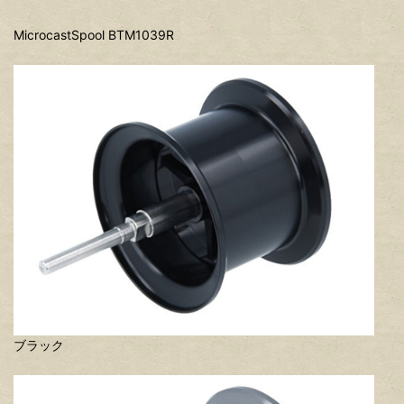
MicrocastSpool BTM1039R
ブラック