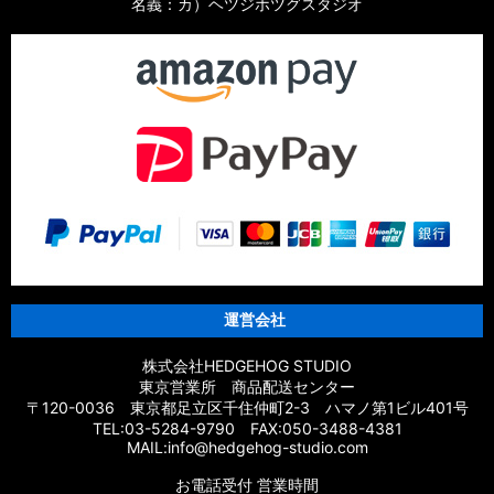
名義：カ）ヘツジホツグスタジオ
運営会社
株式会社HEDGEHOG STUDIO
東京営業所 商品配送センター
〒120-0036 東京都足立区千住仲町2-3 ハマノ第1ビル401号
TEL:03-5284-9790 FAX:050-3488-4381
MAIL:info@hedgehog-studio.com
お電話受付 営業時間