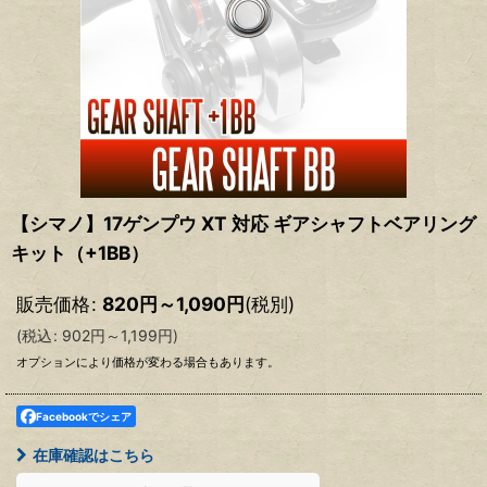
【シマノ】17ゲンプウ XT 対応 ギアシャフトベアリング
キット（+1BB）
販売価格
:
820
円
～1,090
円
(税別)
(
税込
:
902
円
～1,199
円
)
オプションにより価格が変わる場合もあります。
Facebookでシェア
在庫確認はこちら