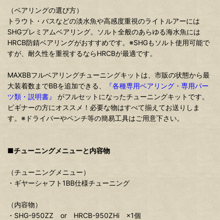
（ベアリングの選び方）
トラウト・バスなどの淡水魚や高感度重視のライトルアーには
SHGプレミアムベアリング。ソルト全般のあらゆる海水魚には
HRCB防錆ベアリングがおすすめです。※SHGもソルト使用可能で
すが、耐久性を重視するならHRCBが最適です。
MAXBBフルベアリングチューニングキットは、市販の状態から最
大装着数までBBを追加できる、
『各種専用ベアリング・専用パー
ツ類・説明書』
がフルセットになったチューニングキットです。
ビギナーの方にオススメ！必要な物はすべて揃えてお送りしま
す。※ドライバーやペンチ等の簡易工具はご用意下さい。
■チューニングメニューと内容物
（チューニングメニュー）
・ギヤーシャフト1BB仕様チューニング
（内容物）
・SHG-950ZZ or HRCB-950ZHi ×1個