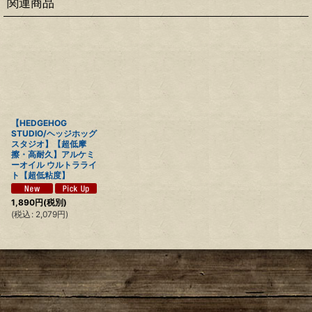
関連商品
【HEDGEHOG
STUDIO/ヘッジホッグ
スタジオ】【超低摩
擦・高耐久】アルケミ
ーオイル ウルトラライ
ト【超低粘度】
1,890
円
(税別)
(
税込
:
2,079
円
)