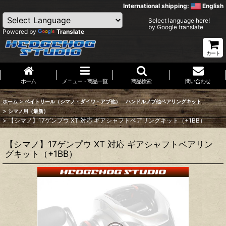
International shipping:
English
Select language here!
by Google translate
Powered by
Translate
カート
ホーム
メニュー・商品一覧
商品検索
問い合わせ
>
ホーム
ベイトリール（シマノ・ダイワ・アブ他） ハンドルノブ他ベアリングキット
>
シマノ用（最新）
>
【シマノ】17ゲンプウ XT 対応 ギアシャフトベアリングキット（+1BB）
【シマノ】17ゲンプウ XT 対応 ギアシャフトベアリン
グキット（+1BB）