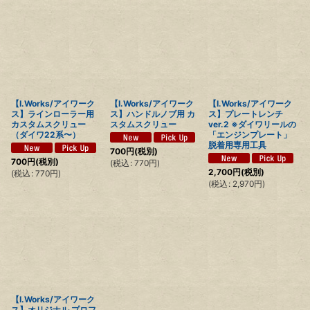
【I.Works/アイワーク
【I.Works/アイワーク
【I.Works/アイワーク
ス】ラインローラー用
ス】ハンドルノブ用 カ
ス】プレートレンチ
カスタムスクリュー
スタムスクリュー
ver.2 ※ダイワリールの
（ダイワ22系〜）
「エンジンプレート」
脱着用専用工具
700
円
(税別)
700
円
(税別)
(
税込
:
770
円
)
2,700
円
(税別)
(
税込
:
770
円
)
(
税込
:
2,970
円
)
【I.Works/アイワーク
ス】オリジナル プロフ