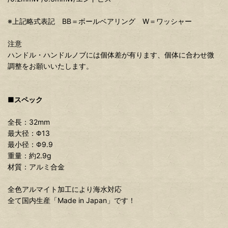
※上記略式表記 BB＝ボールベアリング W＝ワッシャー
注意
ハンドル・ハンドルノブには個体差が有ります、個体に合わせ微
調整をお願いいたします。
■スペック
全長：32mm
最大径：Φ13
最小径：Φ9.9
重量：約2.9g
材質：アルミ合金
全色アルマイト加工により海水対応
全て国内生産「Made in Japan」です！