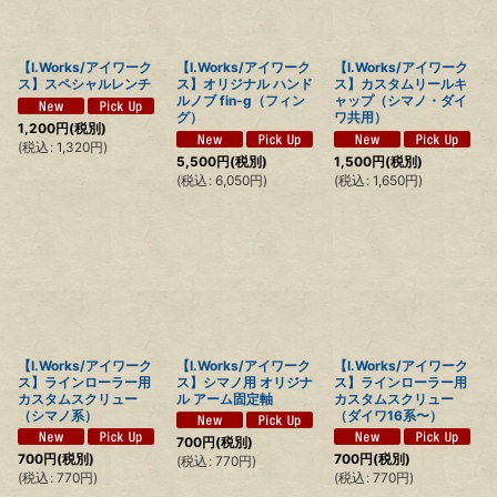
【I.Works/アイワーク
【I.Works/アイワーク
【I.Works/アイワーク
ス】スペシャルレンチ
ス】オリジナル ハンド
ス】カスタムリールキ
ルノブ fin-g（フィン
ャップ（シマノ・ダイ
グ）
ワ共用）
1,200
円
(税別)
(
税込
:
1,320
円
)
5,500
円
(税別)
1,500
円
(税別)
(
税込
:
6,050
円
)
(
税込
:
1,650
円
)
【I.Works/アイワーク
【I.Works/アイワーク
【I.Works/アイワーク
ス】ラインローラー用
ス】シマノ用 オリジナ
ス】ラインローラー用
カスタムスクリュー
ル アーム固定軸
カスタムスクリュー
（シマノ系）
（ダイワ16系〜）
700
円
(税別)
700
円
(税別)
700
円
(税別)
(
税込
:
770
円
)
(
税込
:
770
円
)
(
税込
:
770
円
)