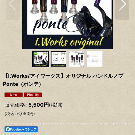
【I.Works/アイワークス】オリジナル ハンドルノブ
Ponte（ポンテ）
販売価格
:
5,500
円
(税別)
(
税込
:
6,050
円
)
Facebookでシェア