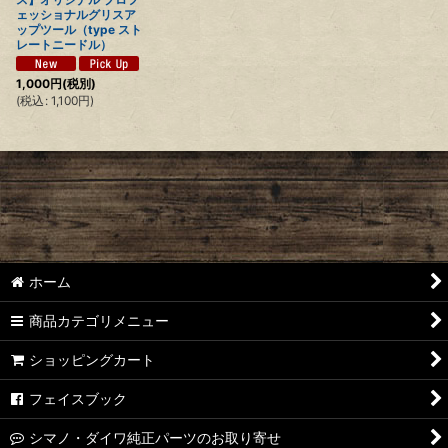
ェッショナルグリスア
ップツール（type スト
レートニードル）
1,000
円
(税別)
(
税込
:
1,100
円
)
ホーム
商品カテゴリメニュー
ショッピングカート
フェイスブック
シマノ・ダイワ純正パーツのお取り寄せ