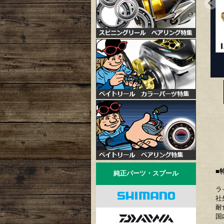
■
純正パーツ・スプール
ラ
社
耐
国