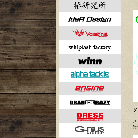
グ
メ
光