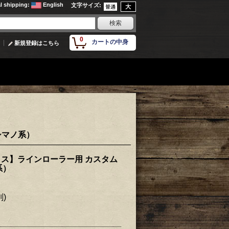
al shipping
:
English
文字サイズ
:
0
カートの中身
新規登録はこちら
シマノ系）
ワークス】ラインローラー用 カスタム
系）
別)