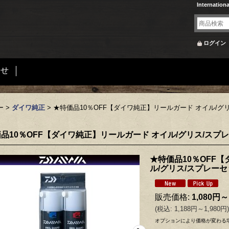
Internation
ログイン
合せ
ー
>
ダイワ純正
>
★特価品10％OFF【ダイワ純正】リールガード オイル/
品10％OFF【ダイワ純正】リールガード オイル/グリス/ス
★特価品10％OFF
ル/グリス/スプレー
販売価格
:
1,080円～
(
税込
:
1,188円～1,980円
)
オプションにより価格が変わる