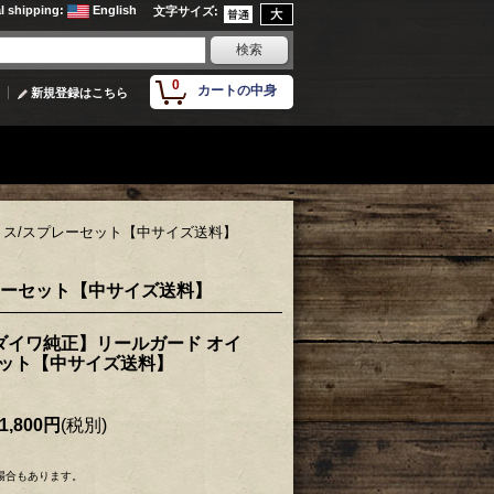
al shipping
:
English
文字サイズ
:
0
カートの中身
新規登録はこちら
グリス/スプレーセット【中サイズ送料】
プレーセット【中サイズ送料】
【ダイワ純正】リールガード オイ
セット【中サイズ送料】
1,800円
(税別)
場合もあります。