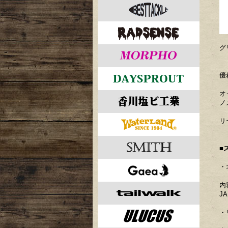
グ
優
オ
ノ
リ
■
・
内
JA
・