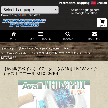
International shipping:
English
Select language here!
by Google translate
Powered by
Translate
カート
ホーム
メニュー・商品一覧
商品検索
問い合わせ
>
>
ホーム
シマノ用カスタムスプール（ベイトリール）
Avail
>
【Avail/アベイル】 07メタニウムMg用 NEWマイクロキャストスプール
MT0726RR
【Avail/アベイル】 07メタニウムMg用 NEWマイクロ
キャストスプール MT0726RR