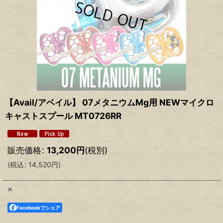
【Avail/アベイル】 07メタニウムMg用 NEWマイクロ
キャストスプール MT0726RR
販売価格
:
13,200
円
(税別)
(
税込
:
14,520
円
)
×
Facebookでシェア