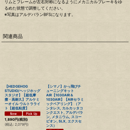
リムとフレームが左右対称になるようにメカニカルブレーキをゆ
るめた状態で調整してください。
※写真はアルデバランBFSになります。
関連商品
【HEDGEHOG
【シマノ】かっ飛びチ
STUDIO/ヘッジホッグ
ューニングキット
スタジオ】【超低摩
AIR【1030AIR＆
擦・高耐久】アルケミ
1030AIR】【AIRセラミ
ーオイル ウルトラライ
ックベアリング】（ア
ト【超低粘度】
ンタレス, カルカッタコ
ンクエスト, アルデバラ
ン, メタニウム, スコー
1,890
円
(税別)
ピオン, SLX, エクスセ
(
税込
:
2,079
円
)
ンス）