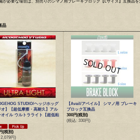
備が必要な場合は、別売りのシマノ用ブレーキブロック【Lサイズ】互換品を
商品
DGEHOG STUDIO/ヘッジホッグ
【Avail/アベイル】 シマノ用 ブレーキ
ジオ】【超低摩擦・高耐久】アル
ブロック互換品
ーオイル ウルトラライト【超低粘
300円
(税別)
(
税込
:
330円
)
0円
(税別)
2,079円
)