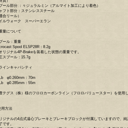
材質）
プール部分:：々ジュラルミン（アルマイト加工により着色）
ャフト部分：ステンレススチール
適合リール）
イルウォーク スーパーエラン
重量について
プール：重量
crocast Spool ELSP28R：8.2g
オリジナル4P-Brakeを装着した状態の重量です。
正スプール：15.7g
ラインキャパシティ
Lb φ0.260mm：70m
Lb φ0.285mm：55m
豊テグス（株）様のフロロカーボンライン（フロロバリュースター）を使用
使用方法
リジナルの4点式遠心ブレーキとブレーキブロックが付属していますので、純
了です。