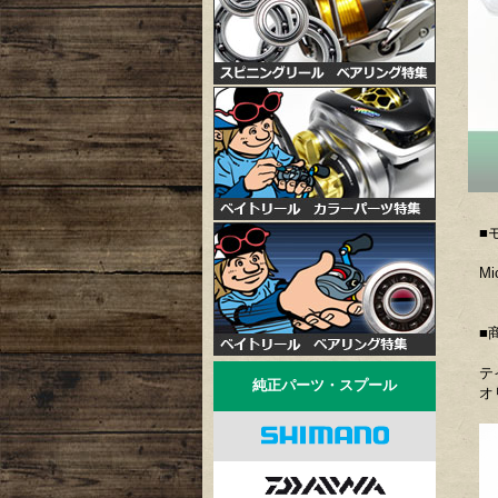
■
Mi
■
テ
純正パーツ・スプール
オ