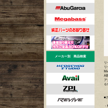
メーカー別 商品検索
リ
リ
Mi
A
ア
Ｇ
■
・M