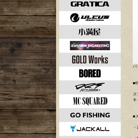
バ
■
ス
キ
■
・