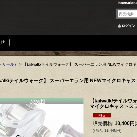
Internation
ログイン
合せ
トリール）
>
【tailwalk/テイルウォーク】 スーパーエラン用 NEWマイクロキャ
ilwalk/テイルウォーク】 スーパーエラン用 NEWマイクロキャストス
【tailwalk/テイ
マイクロキャストスプール
販売価格
:
10,400円
(
税込
:
11,440円
)