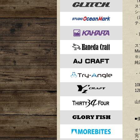
（
ス
シ
（
テ
・
ス
Mi
※
純
・
10
12
山
■
オ
完