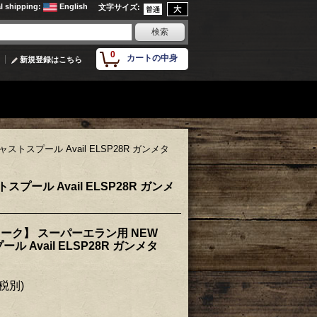
al shipping
:
English
文字サイズ
:
0
カートの中身
新規登録はこちら
ストスプール Avail ELSP28R ガンメタ
プール Avail ELSP28R ガンメ
ルウォーク】 スーパーエラン用 NEW
 Avail ELSP28R ガンメタ
(税別)