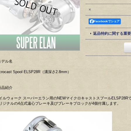
×
Facebookでシェア
返品特約に関する重要
モデル名
crocast Spool ELSP28R（溝深さ2.8mm）
商品紹介
イルウォーク スーパーエラン用のNEWマイクロキャストスプールELSP28R
リジナルの4点式遠心ブレーキ及びブレーキブロックが4個付属します。