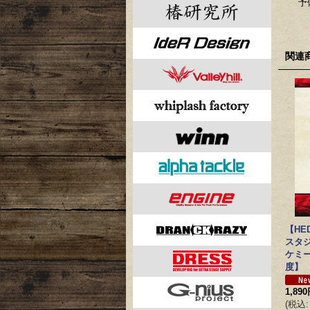
予
関連
【HE
スタ
ケミ
度】
1,89
(
税込
: