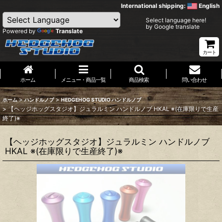
International shipping:
English
Select language here!
by Google translate
Powered by
Translate
カート
ホーム
メニュー・商品一覧
商品検索
問い合わせ
>
>
ホーム
ハンドルノブ
HEDGEHOG STUDIO ハンドルノブ
>
【ヘッジホッグスタジオ】ジュラルミン ハンドルノブ HKAL ※(在庫限りで生産
終了)※
【ヘッジホッグスタジオ】ジュラルミン ハンドルノブ
HKAL ※(在庫限りで生産終了)※