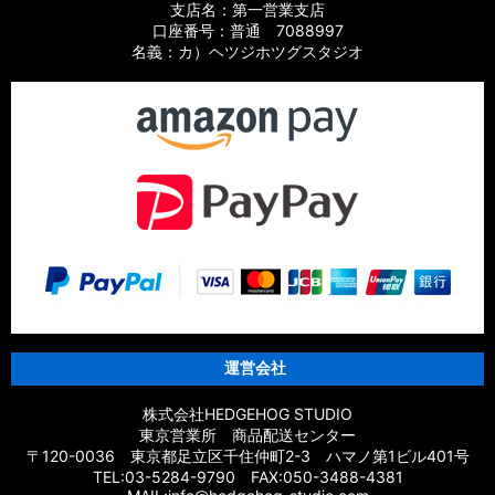
支店名：第一営業支店
口座番号：普通 7088997
名義：カ）ヘツジホツグスタジオ
運営会社
株式会社HEDGEHOG STUDIO
東京営業所 商品配送センター
〒120-0036 東京都足立区千住仲町2-3 ハマノ第1ビル401号
TEL:03-5284-9790 FAX:050-3488-4381