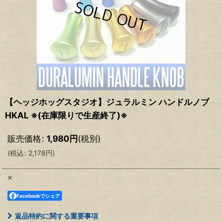
【ヘッジホッグスタジオ】ジュラルミン ハンドルノブ
HKAL ※(在庫限りで生産終了)※
販売価格
:
1,980
円
(税別)
(
税込
:
2,178
円
)
×
Facebookでシェア
返品特約に関する重要事項