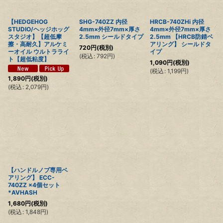
【HEDGEHOG
SHG-740ZZ 内径
HRCB-740ZHi 内径
STUDIO/ヘッジホッグ
4mm×外径7mm×厚さ
4mm×外径7mm×厚さ
スタジオ】【超低摩
2.5mm シールドタイプ
2.5mm 【HRCB防錆ベ
擦・高耐久】アルケミ
アリング】 シールドタ
720
円
(税別)
ーオイル ウルトラライ
イプ
(
税込
:
792
円
)
ト【超低粘度】
1,090
円
(税別)
(
税込
:
1,199
円
)
1,890
円
(税別)
(
税込
:
2,079
円
)
【ハンドルノブ専用ベ
アリング】 ECC-
740ZZ ×4個セット
*AVHASH
1,680
円
(税別)
(
税込
:
1,848
円
)