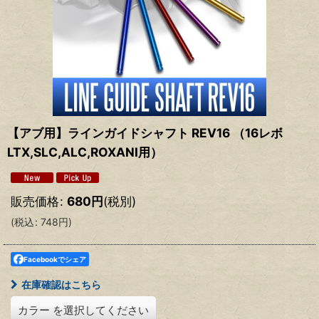
【アブ用】ラインガイドシャフト REV16 （16レボ
LTX,SLC,ALC,ROXANI用）
販売価格
:
680
円
(税別)
(
税込
:
748
円
)
Facebookでシェア
在庫確認はこちら
カラー
を選択してください