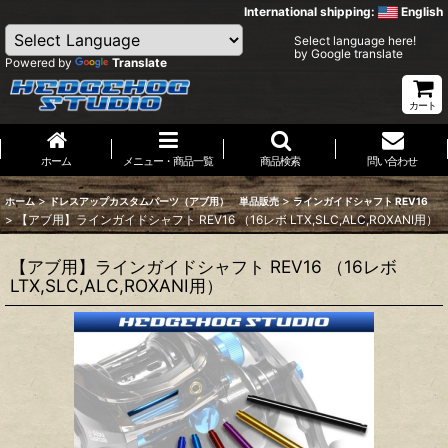
International shipping:
English
Select language here!
by Google translate
Powered by
Translate
カート
ホーム
メニュー・商品一覧
商品検索
問い合わせ
>
>
ホーム
ドレスアップカスタムパーツ（アブ用） 単品販売
ラインガイドシャフト REV16
>
【アブ用】ラインガイドシャフト REV16 （16レボ LTX,SLC,ALC,ROXANI用）
【アブ用】ラインガイドシャフト REV16 （16レボ
LTX,SLC,ALC,ROXANI用）