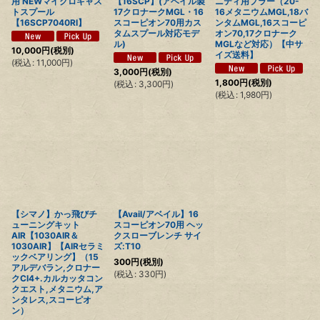
用 NEWマイクロキャス
【16SCP】(アベイル製
ニティ用プラー（20-
トスプール
17クロナークMGL・16
16メタニウムMGL,18バ
【16SCP7040RI】
スコーピオン70用カス
ンタムMGL,16スコーピ
タムスプール対応モデ
オン70,17クロナーク
ル)
MGLなど対応）【中サ
10,000
円
(税別)
イズ送料】
(
税込
:
11,000
円
)
3,000
円
(税別)
1,800
円
(税別)
(
税込
:
3,300
円
)
(
税込
:
1,980
円
)
【シマノ】かっ飛びチ
【Avail/アベイル】16
ューニングキット
スコーピオン70用 ヘッ
AIR【1030AIR＆
クスローブレンチ サイ
1030AIR】【AIRセラミ
ズ:T10
ックベアリング】（15
300
円
(税別)
アルデバラン,クロナー
(
税込
:
330
円
)
クCI4+.カルカッタコン
クエスト,メタニウム,ア
ンタレス,スコーピオ
ン）