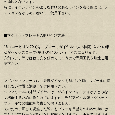
の原因となります。
特にナイロンラインのような伸びのあるラインを巻く際には、テ
ンションをゆるめに巻いてご使用下さい。
■マグネットブレーキの取り付け方法
16スコーピオン70では、ブレーキダイヤル中央の固定ボルトの形
状がヘックスローブ(星形)のT10というサイズになります。
六角レンチ等ではねじ穴を傷めてしまうので専用工具を別途ご用
意下さい。
マグネットブレーキは、外部ダイヤルを6にした時にスプールに接
触しない位置に調整してご使用下さい。
シマノリールの外部ダイヤルは、SVSインフィニティがよどみな
く機能するために作られていますが、当然アベイル製マグネット
ブレーキでの機能を考慮しておりません。
そのため、正しく調整した際にもブレーキ目盛りの1や2の時には
ほとんどブレーキが効かない状態となりますが、不良ではありま