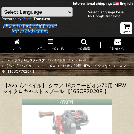
International shipping:
English
Select language here!
by Google translate
Powered by
Translate
カート
ホーム
メニュー・商品一覧
商品検索
問い合わせ
>
>
ホーム
シマノ用カスタムスプール（ベイトリール）
Avail
>
【Avail/アベイル】 シマノ 16スコーピオン70用 NEWマイクロキャストスプー
ル 【16SCP7020RI】
【Avail/アベイル】 シマノ 16スコーピオン70用 NEW
マイクロキャストスプール 【16SCP7020RI】