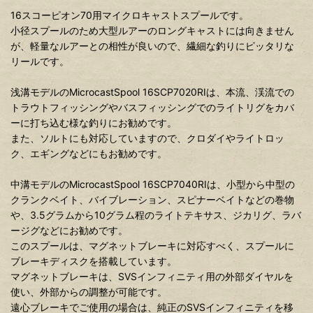
16スコーピオン70用マイクロキャストスプールです。
小径スプールのため大型ルアーのロングキャストには向きません
が、軽量なルアーとの相性が良いので、繊細な釣りにピッタリな
リールです。
浅溝モデルのMicrocastSpool 16SCP7020RIは、本流、渓流での
トラウトフィッシングやバスフィッシングでのライトリグをカバ
ーに打ち込む様な釣りにお勧めです。
また、ソルトにも対応していますので、クロダイやライトロッ
ク、エギングなどにもお勧めです。
中溝モデルのMicrocastSpool 16SCP7040RIは、小型から中型の
クランクベイト、バイブレーション、スピナーベイトなどの巻物
や、3.5グラムから10グラム程のライトテキサス、ジカリグ、ラバ
ージグなどにお勧めです。
このスプールは、マグネットブレーキに対応すべく、スプールに
ブレーキディスクを搭載しています。
マグネットブレーキは、SVSインフィニティ用の外部ダイヤルを
使い、外部からの調整が可能です。
遠心ブレーキでご使用の場合は、純正のSVSインフィニティを移