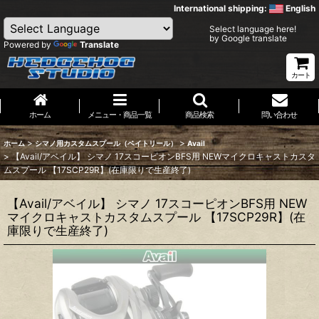
International shipping:
English
Select language here!
by Google translate
Powered by
Translate
カート
ホーム
メニュー・商品一覧
商品検索
問い合わせ
>
>
ホーム
シマノ用カスタムスプール（ベイトリール）
Avail
>
【Avail/アベイル】 シマノ 17スコーピオンBFS用 NEWマイクロキャストカスタ
ムスプール 【17SCP29R】(在庫限りで生産終了)
【Avail/アベイル】 シマノ 17スコーピオンBFS用 NEW
マイクロキャストカスタムスプール 【17SCP29R】(在
庫限りで生産終了)