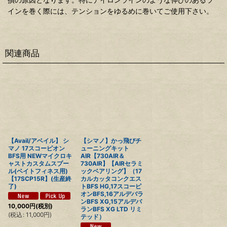
インを巻く際には、テンションをゆるめに巻いてご使用下さい。
関連商品
【Avail/アベイル】 シ
【シマノ】かっ飛びチ
マノ 17スコーピオン
ューニングキット
BFS用 NEWマイクロキ
AIR【730AIR＆
ャストカスタムスプー
730AIR】【AIRセラミ
ル(ベイトフィネス用)
ックベアリング】（17
【17SCP15R】(生産終
カルカッタコンクエス
了)
トBFS HG,17スコーピ
オンBFS,16アルデバラ
ンBFS XG,15アルデバ
10,000
円
(税別)
ランBFS XG LTD リミ
(
税込
:
11,000
円
)
テッド）