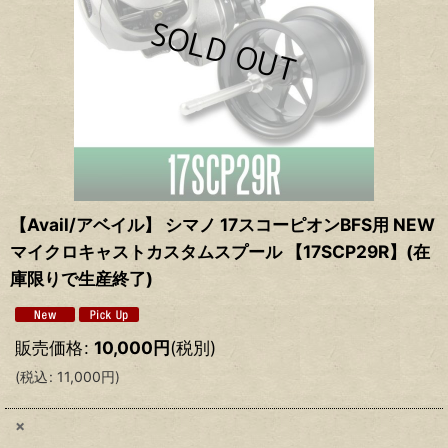
【Avail/アベイル】 シマノ 17スコーピオンBFS用 NEW
マイクロキャストカスタムスプール 【17SCP29R】(在
庫限りで生産終了)
販売価格
:
10,000
円
(税別)
(
税込
:
11,000
円
)
×