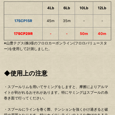
4Lb
6Lb
10Lb
12Lb
17SCP15R
45m
35m
-
-
17SCP29R
-
-
50m
40m
※山豊テグス(株)様のフロロカーボンライン(フロロバリュースタ
ー)を使用して計測しました。
◆使用上の注意
・スプールリムを用いてサミングをしますと、摩擦によりアルマ
イトが剥がれるおそれがあります。特にサミングはスプールの糸
巻き面で行ってください。
・スプールにラインを巻く際、テンションを強くかけ過ぎると破
損の原因となります。特にナイロンラインのような伸びのあるラ